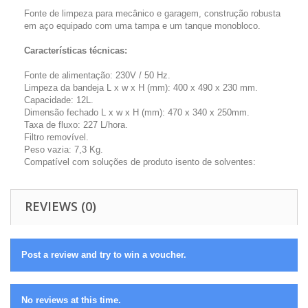
Fonte de limpeza para mecânico e garagem, construção robusta
em aço equipado com uma tampa e um tanque monobloco.
Características técnicas:
Fonte de alimentação: 230V / 50 Hz.
Limpeza da bandeja L x w x H (mm): 400 x 490 x 230 mm.
Capacidade: 12L.
Dimensão fechado L x w x H (mm): 470 x 340 x 250mm.
Taxa de fluxo: 227 L/hora.
Filtro removível.
Peso vazia: 7,3 Kg.
Compatível com soluções de produto isento de solventes:
REVIEWS (0)
Post a review and try to win a voucher.
No reviews at this time.