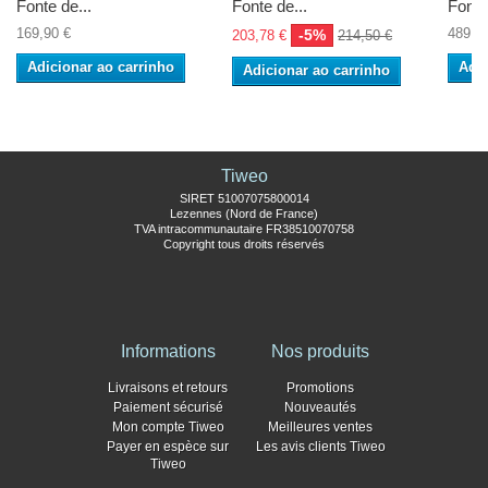
Fonte de...
Fonte de...
Fonte
169,90 €
489,5
-5%
203,78 €
214,50 €
Adicionar ao carrinho
Adic
Adicionar ao carrinho
Tiweo
SIRET 51007075800014
Lezennes (Nord de France)
TVA intracommunautaire FR38510070758
Copyright tous droits réservés
Informations
Nos produits
Livraisons et retours
Promotions
Paiement sécurisé
Nouveautés
Mon compte Tiweo
Meilleures ventes
Payer en espèce sur
Les avis clients Tiweo
Tiweo