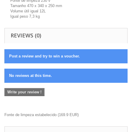
Fonte de limpeza 230 v
Tamanho 470 x 340 x 250 mm
Volume útil igual 12L
Igual peso 7,3 kg
REVIEWS (0)
Post a review and try to win a voucher.
No reviews at this time.
Write your review !
Fonte de limpeza estabelecido
(
169.9
EUR
)