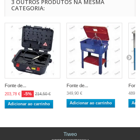
3 OUTROS PRODUTOS NA MESMA
CATEGORIA:
Fonte de...
Fonte de...
Fonte
349,90 €
489,5
-5%
203,78 €
214,50 €
Adicionar ao carrinho
Adic
Adicionar ao carrinho
Tiweo