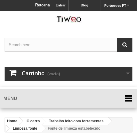
Retorna
Entrar
Blog
Português PT
Carrinho
(vazio)
MENU
Home
O carro
Trabalho feito com ferramentas
Limpeza fonte
Fonte de limpeza estabelecido