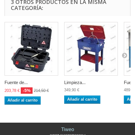
3 OTROS PRODUCTOS EN LA MISMA
CATEGORÍA:
Fuente de...
Limpieza...
Fuent
349,90 €
489,5
-5%
203,78 €
214,50 €
Añadir al carrito
Añad
Añadir al carrito
Tiweo