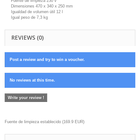
Fuente de limpieza 230 v
Dimensiones 470 x 340 x 250 mm
Igualdad de volumen útil 12 l
Igual peso de 7,3 kg
REVIEWS (0)
Post a review and try to win a voucher.
No reviews at this time.
Write your review !
Fuente de limpieza establecido
(
169.9
EUR
)