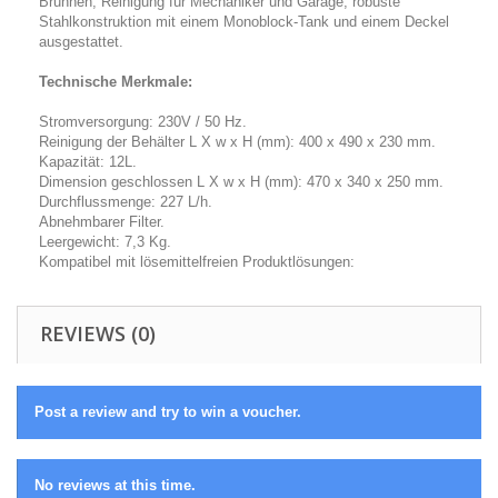
Brunnen, Reinigung für Mechaniker und Garage, robuste
Stahlkonstruktion mit einem Monoblock-Tank und einem Deckel
ausgestattet.
Technische Merkmale:
Stromversorgung: 230V / 50 Hz.
Reinigung der Behälter L X w x H (mm): 400 x 490 x 230 mm.
Kapazität: 12L.
Dimension geschlossen L X w x H (mm): 470 x 340 x 250 mm.
Durchflussmenge: 227 L/h.
Abnehmbarer Filter.
Leergewicht: 7,3 Kg.
Kompatibel mit lösemittelfreien Produktlösungen:
REVIEWS (0)
Post a review and try to win a voucher.
No reviews at this time.