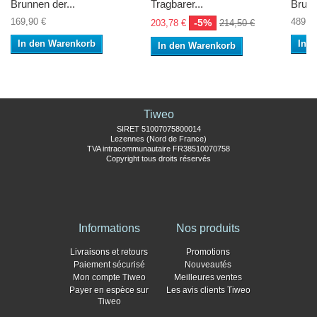
Brunnen der...
Tragbarer...
Brunn
169,90 €
489,5
-5%
203,78 €
214,50 €
In den Warenkorb
In 
In den Warenkorb
Tiweo
SIRET 51007075800014
Lezennes (Nord de France)
TVA intracommunautaire FR38510070758
Copyright tous droits réservés
Informations
Nos produits
Livraisons et retours
Promotions
Paiement sécurisé
Nouveautés
Mon compte Tiweo
Meilleures ventes
Payer en espèce sur
Les avis clients Tiweo
Tiweo