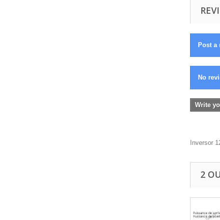
REVI
Post a 
No revi
Write yo
Inversor 
2 O