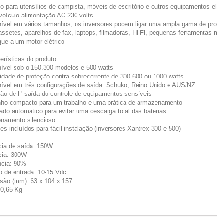
ito para utensílios de campista, móveis de escritório e outros equipamentos e
 veículo alimentação AC 230 volts.
nível em vários tamanhos, os inversores podem ligar uma ampla gama de prod
assetes, aparelhos de fax, laptops, filmadoras, Hi-Fi, pequenas ferramentas 
gue a um motor elétrico
erísticas do produto:
nível sob o 150.300 modelos e 500 watts
idade de proteção contra sobrecorrente de 300.600 ou 1000 watts
nível em três configurações de saída: Schuko, Reino Unido e AUS/NZ
ção de l ' saída do controle de equipamentos sensíveis
ho compacto para um trabalho e uma prática de armazenamento
gado automático para evitar uma descarga total das baterias
onamento silencioso
es incluídos para fácil instalação (inversores Xantrex 300 e 500)
cia de saída: 150W
cia: 300W
ência: 90%
o de entrada: 10-15 Vdc
são (mm): 63 x 104 x 157
 0,65 Kg