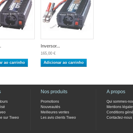
.
Inversor...
165,00 €
ar ao carrinho
Adicionar ao carrinho
s
Nos produits
A propos
tours
Promotions
Qui sommes-no
isé
Nouveautés
Mentions légale
weo
Meilleures ventes
Conditions géné
e sur Tiweo
Les avis clients Tiweo
Contactez-nous