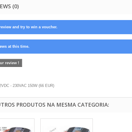
EWS (0)
review and try to win a voucher.
ews at this time.
ur review !
12VDC - 230VAC 150W
(
66
EUR
)
UTROS PRODUTOS NA MESMA CATEGORIA: