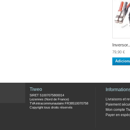
Inversor..
79,90 €
Adicion
Tiweo
Information
SIRET 51007075800014
Livraisons et re
Lezennes (Nord de France)
TVA intracommunautaire FR38510070758
Paiement sécur
Copyright tous droits réservés
Mon compte Ti
Payer en espèc