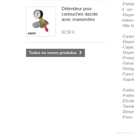
-Perfe
Détendeur pour
d ' um
cartouches dazote
-Dispo
avec manomètre
videoc
-Não li
92,50 €
-Caract
-Dispo
-Capac
-Dispo
Todos os novos produtos
-Prote
-Taman
-Desli
-Funci
-Suport
-Potên
-Potên
-Efici
-Tensã
-Dimen
-Peso: