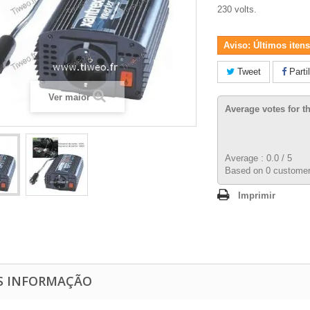
230 volts.
Aviso: Últimos itens
Tweet
Parti
Ver maior
Average votes for t
Average :
0.0
/
5
Based on
0
customer
Imprimir
S INFORMAÇÃO