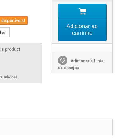
 disponíveis!
Adicionar ao
lhar
carrinho
his product
Adicionar à Lista
de desejos
s advices.