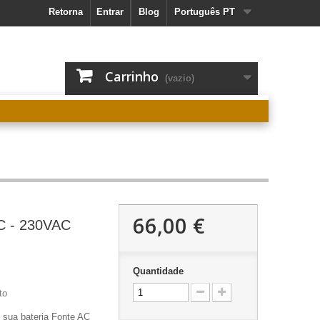
Retorna
Entrar
Blog
Português PT
Carrinho
(vazio)
66,00 €
C - 230VAC
Quantidade
to
 sua bateria Fonte AC