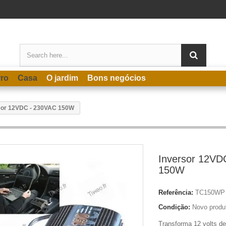
rro
Casa
O jardim
Bons negócios
sor 12VDC - 230VAC 150W
Inversor 12VD
150W
Referência:
TC150WP
Condição:
Novo produ
Transforma 12 volts de