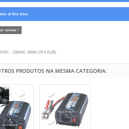
ews at this time.
ur review !
12VDC - 230VAC 300W
(
79.9
EUR
)
UTROS PRODUTOS NA MESMA CATEGORIA: