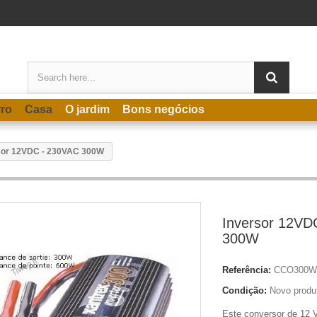
rro
Casa
O jardim
Bons negócios
sor 12VDC - 230VAC 300W
Inversor 12VD
300W
Referência:
CCO300
Condição:
Novo produ
Este conversor de 12 V