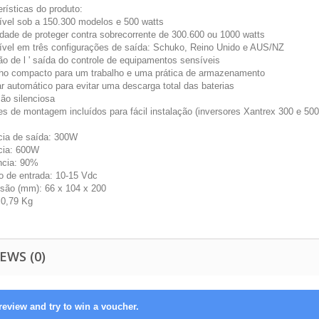
rísticas do produto:
ível sob a 150.300 modelos e 500 watts
dade de proteger contra sobrecorrente de 300.600 ou 1000 watts
ível em três configurações de saída: Schuko, Reino Unido e AUS/NZ
ão de l ' saída do controle de equipamentos sensíveis
o compacto para um trabalho e uma prática de armazenamento
ar automático para evitar uma descarga total das baterias
ão silenciosa
es de montagem incluídos para fácil instalação (inversores Xantrex 300 e 500
cia de saída: 300W
cia: 600W
ência: 90%
o de entrada: 10-15 Vdc
são (mm): 66 x 104 x 200
 0,79 Kg
EWS (0)
review and try to win a voucher.