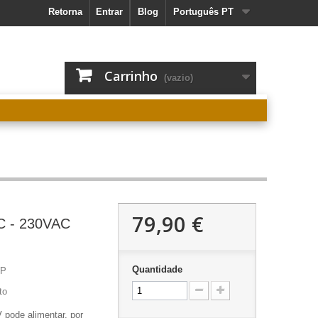
Retorna
Entrar
Blog
Português PT
Carrinho
(vazio)
79,90 €
C - 230VAC
Quantidade
WP
to
 pode alimentar, por