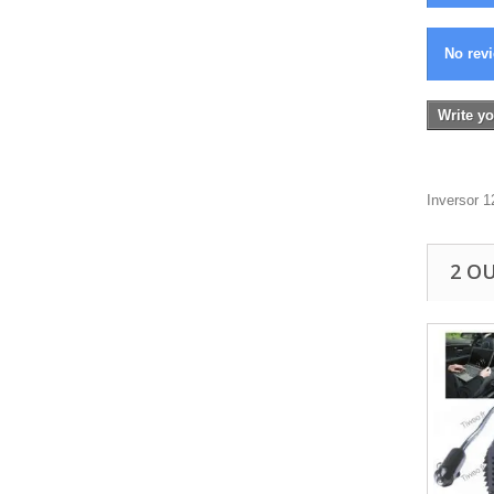
No revi
Write yo
Inversor 
2 O