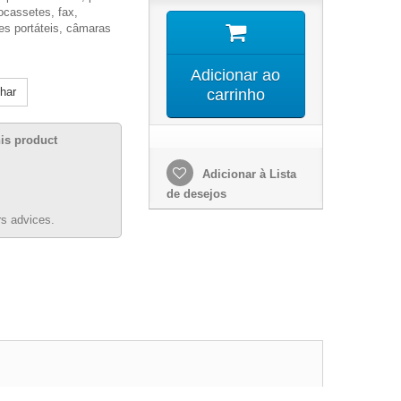
ocassetes, fax,
s portáteis, câmaras
Adicionar ao
lhar
carrinho
his product
Adicionar à Lista
de desejos
s advices.