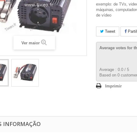
exemplo: de TVs, vide
máquinas, computadore
de vídeo
Tweet
Parti
Ver maior
Average votes for t
Average :
0.0
/
5
Based on
0
customer
Imprimir
S INFORMAÇÃO