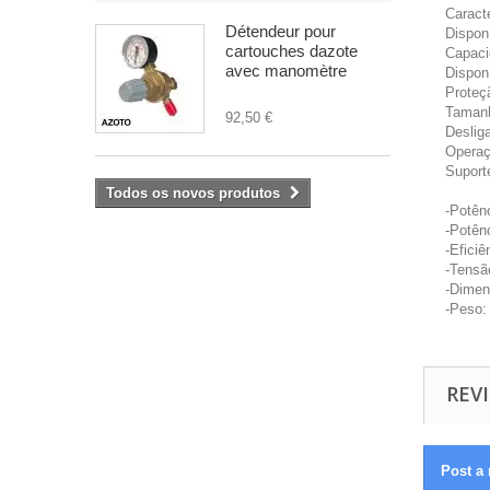
Caracte
Détendeur pour
Dispon
cartouches dazote
Capaci
avec manomètre
Dispon
Proteç
Tamanh
92,50 €
Deslig
Operaç
Suport
Todos os novos produtos
-Potên
-Potên
-Efici
-Tensã
-Dimen
-Peso:
REVI
Post a 