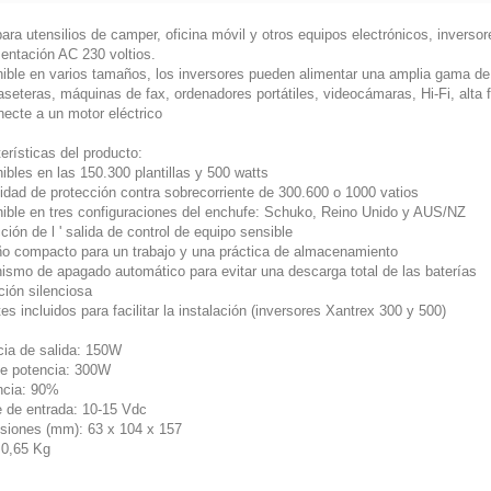
para utensilios de camper, oficina móvil y otros equipos electrónicos, inverso
mentación AC 230 voltios.
nible en varios tamaños, los inversores pueden alimentar una amplia gama de 
aseteras, máquinas de fax, ordenadores portátiles, videocámaras, Hi-Fi, alta 
necte a un motor eléctrico
erísticas del producto:
ibles en las 150.300 plantillas y 500 watts
idad de protección contra sobrecorriente de 300.600 o 1000 vatios
nible en tres configuraciones del enchufe: Schuko, Reino Unido y AUS/NZ
ción de l ' salida de control de equipo sensible
o compacto para un trabajo y una práctica de almacenamiento
ismo de apagado automático para evitar una descarga total de las baterías
ción silenciosa
es incluidos para facilitar la instalación (inversores Xantrex 300 y 500)
cia de salida: 150W
de potencia: 300W
encia: 90%
e de entrada: 10-15 Vdc
siones (mm): 63 x 104 x 157
 0,65 Kg