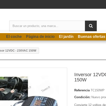
El coche
Página de inicio
El jardín
Buenas ofertas
rsor 12VDC - 230VAC 150W
Inversor 12VD
150W
Referencia
TC150WP
Condición:
Nuevo pro
Convierte 12 voltios de