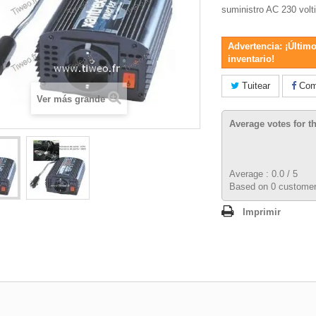
suministro AC 230 volt
Advertencia: ¡Último
inventario!
Tuitear
Comp
Ver más grande
Average votes for t
Average :
0.0
/
5
Based on
0
customer
Imprimir