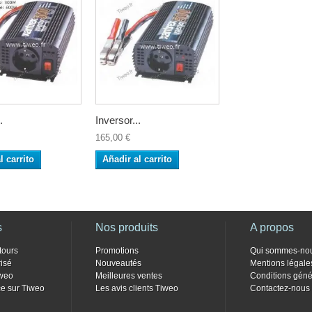
.
Inversor...
165,00 €
l carrito
Añadir al carrito
s
Nos produits
A propos
tours
Promotions
Qui sommes-no
isé
Nouveautés
Mentions légale
weo
Meilleures ventes
Conditions géné
e sur Tiweo
Les avis clients Tiweo
Contactez-nous