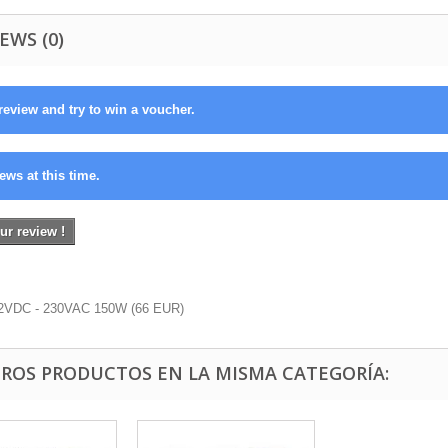
EWS (0)
review and try to win a voucher.
ews at this time.
ur review !
12VDC - 230VAC 150W
(
66
EUR
)
TROS PRODUCTOS EN LA MISMA CATEGORÍA: