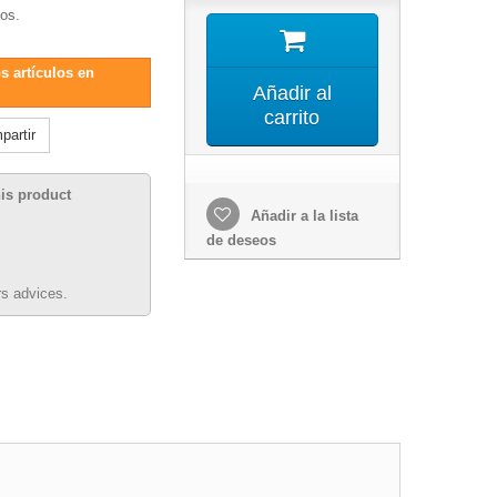
ios.
s artículos en
Añadir al
carrito
artir
his product
Añadir a la lista
de deseos
s advices.