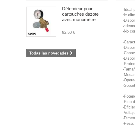
Détendeur pour
-Ideal 
cartouches dazote
de ali
avec manomètre
-Dispo
videoc
-No co
92,50 €
-Caract
-Dispon
-Capac
Todas las novedades
-Dispo
-Protec
-Tamañ
-Mecan
-Opera
-Soport
-Poten
-Pico 
-Efici
-Voltaj
-Dimen
-Peso: