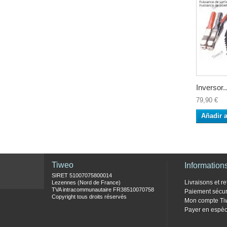
Inversor..
79,90 €
Añadir a
Tiweo
Information
SIRET 51007075800014
Livraisons et re
Lezennes (Nord de France)
TVA intracommunautaire FR38510070758
Paiement sécur
Copyright tous droits réservés
Mon compte Ti
Payer en espèc