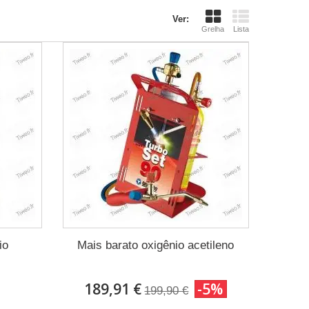
Ver:
Grelha
Lista
io
Mais barato oxigênio acetileno
189,91 €
-5%
199,90 €