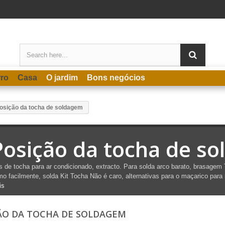
rro
Casa
O jardim
Bons negócios
osição da tocha de soldagem
Posição da tocha de s
 de tocha para ar condicionado, extracto.
Para
solda
arco barato,
brasagem
o facilmente, solda
Kit
Tocha
Não é caro, alternativas para o maçarico para 
is
ÃO DA TOCHA DE SOLDAGEM