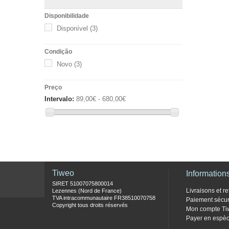
Disponibilidade
Disponível
(3)
Condição
Novo
(3)
Preço
Intervalo:
89,00€ - 680,00€
Tiweo
Information
SIRET 51007075800014
Livraisons et re
Lezennes (Nord de France)
TVA intracommunautaire FR38510070758
Paiement sécur
Copyright tous droits réservés
Mon compte Ti
Payer en espèc