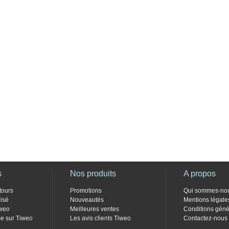
s
Nos produits
A propos
tours
Promotions
Qui sommes-no
isé
Nouveautés
Mentions légale
weo
Meilleures ventes
Conditions géné
e sur Tiweo
Les avis clients Tiweo
Contactez-nous