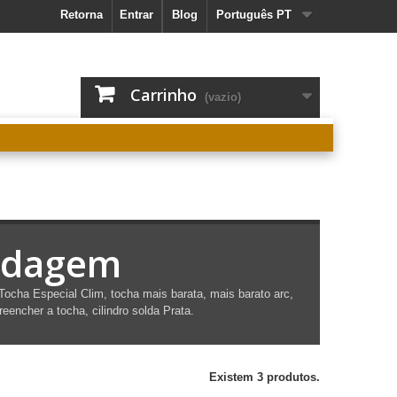
Retorna
Entrar
Blog
Português PT
Carrinho
(vazio)
oldagem
Tocha
Especial
Clim, tocha mais barata, mais barato arc,
reencher a tocha, cilindro
solda
Prata.
Existem 3 produtos.