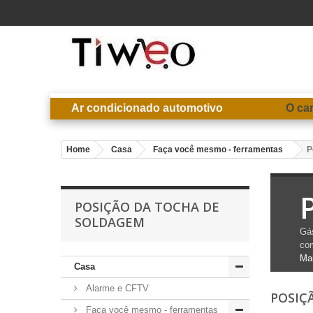
Ar condicionado automotivo
O ca
Home
Casa
Faça você mesmo - ferramentas
P
POSIÇÃO DA TOCHA DE
SOLDAGEM
Gás
com
Ma
Casa
Alarme e CFTV
POSIÇ
Faça você mesmo - ferramentas