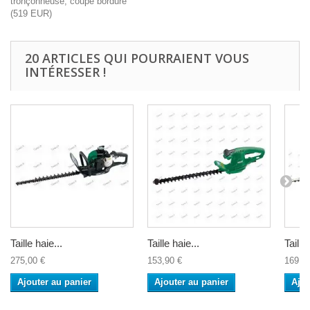
tronçonneuse, coupe bordure
(
519
EUR
)
20 ARTICLES QUI POURRAIENT VOUS
INTÉRESSER !
Taille haie...
Taille haie...
Taille
275,00 €
153,90 €
169,9
Ajouter au panier
Ajouter au panier
Ajou