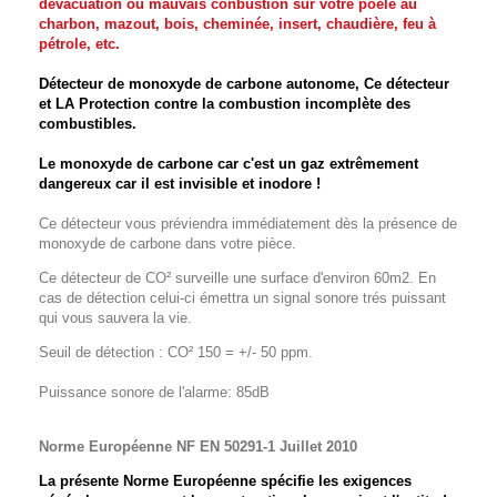
dévacuation ou mauvais conbustion sur votre poêle au
charbon, mazout, bois, cheminée, insert, chaudière, feu à
pétrole, etc.
Détecteur de monoxyde de carbone autonome,
Ce détecteur
et LA Protection contre
la combustion incomplète des
combustibles.
Le monoxyde de carbone car c
'est un gaz extrêmement
dangereux car il est invisible et inodore !
Ce détecteur vous préviendra immédiatement dès la présence de
monoxyde de carbone dans votre pièce.
Ce détecteur de CO² surveille une surface d'environ 60m2. En
cas de détection celui-ci émettra un signal sonore trés puissant
qui vous sauvera la vie.
Seuil de détection : CO² 150 = +/- 50 ppm.
Puissance sonore de l'alarme: 85dB
Norme Européenne NF EN 50291-1 Juillet 2010
La présente Norme Européenne spécifie les exigences