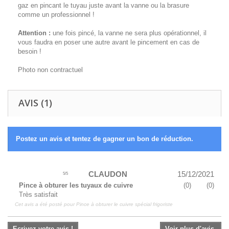
gaz en pincant le tuyau juste avant la vanne ou la brasure
comme un professionnel !
Attention :
une fois pincé, la vanne ne sera plus opérationnel, il
vous faudra en poser une autre avant le pincement en cas de
besoin !
Photo non contractuel
AVIS (1)
Postez un avis et tentez de gagner un bon de réduction.
CLAUDON
15/12/2021
5
/
5
Pince à obturer les tuyaux de cuivre
(
0
)
(
0
)
Très satisfait
Cet avis a été posté pour
Pince à obturer le cuivre spécial frigoriste
Ecrivez votre avis !
Voir plus d'avis