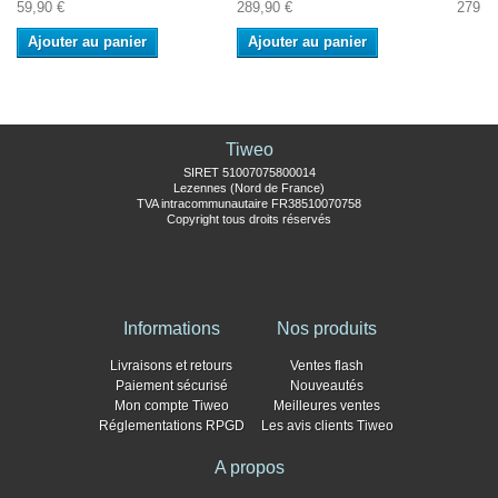
59,90 €
289,90 €
279,0
Ajouter au panier
Ajouter au panier
Tiweo
SIRET 51007075800014
Lezennes (Nord de France)
TVA intracommunautaire FR38510070758
Copyright tous droits réservés
Informations
Nos produits
Livraisons et retours
Ventes flash
Paiement sécurisé
Nouveautés
Mon compte Tiweo
Meilleures ventes
Réglementations RPGD
Les avis clients Tiweo
A propos