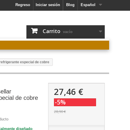
Regreso
Iniciar sesión
Blog
Español
Carrito
vacío
 refrigerante especial de cobre
27,46 €
ellar
pecial de cobre
-5%
28,90 €
ducto
ialmente diseñado