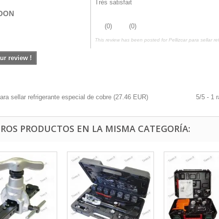
Très satisfait
DON
(
0
)
(
0
)
This review has been posted for
Pellizcar para sellar r
ur review !
para sellar refrigerante especial de cobre
(
27.46
EUR
)
5
/
5
-
1
r
TROS PRODUCTOS EN LA MISMA CATEGORÍA: