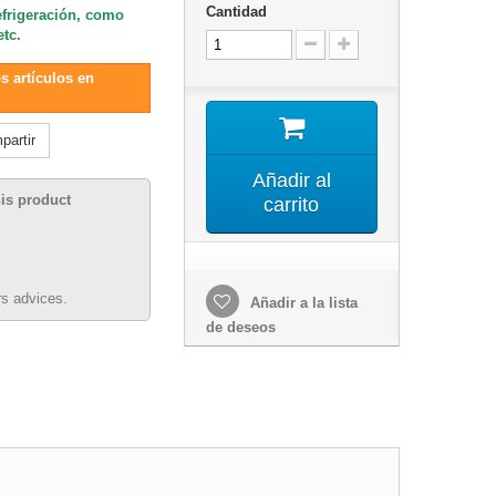
Cantidad
refrigeración, como
etc.
s artículos en
artir
Añadir al
his product
carrito
s advices.
Añadir a la lista
de deseos