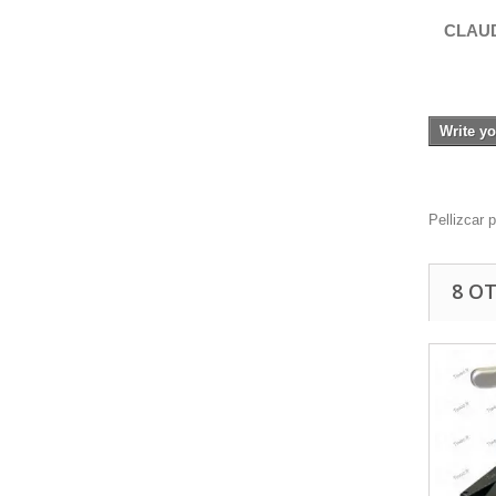
CLAU
Write yo
Pellizcar 
8 O