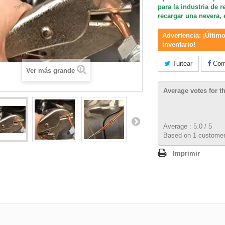
para la industria de 
recargar una nevera, 
Advertencia: ¡Último
inventario!
Tuitear
Comp
Ver más grande
Average votes for t
Average :
5.0
/
5
Based on
1
customer
Imprimir