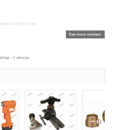
efrigerante especial de cobre
See more reviews
atings -
1
advices