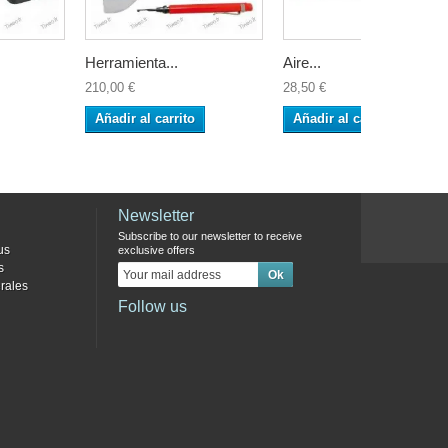
Herramienta...
Aire...
210,00 €
28,50 €
Añadir al carrito
Añadir al carrito
Newsletter
Subscribe to our newsletter to receive
us
exclusive offers
s
rales
Follow us