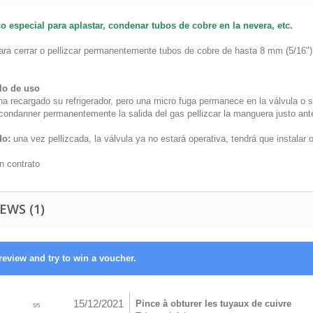
co especial para aplastar, condenar tubos de cobre en la nevera, etc.
para cerrar o pellizcar permanentemente tubos de cobre de hasta 8 mm (5/16")
lo de uso
ha recargado su refrigerador, pero una micro fuga permanece en la válvula o 
condanner permanentemente la salida del gas pellizcar la manguera justo ante
do:
una vez pellizcada, la válvula ya no estará operativa, tendrá que instalar o
in contrato
EWS (1)
review and try to win a voucher.
15/12/2021
Pince à obturer les tuyaux de cuivre
5
/
5