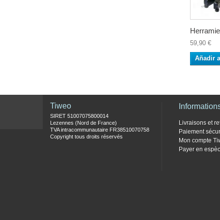
Herramien
59,90 €
Añadir a
Tiweo
Information
SIRET 51007075800014
Livraisons et re
Lezennes (Nord de France)
TVA intracommunautaire FR38510070758
Paiement sécur
Copyright tous droits réservés
Mon compte Ti
Payer en espèc