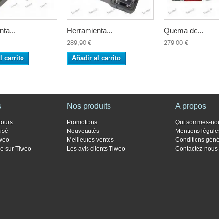
ta...
Herramienta...
Quema de...
289,90 €
279,00 €
l carrito
Añadir al carrito
s
Nos produits
A propos
tours
Promotions
Qui sommes-no
isé
Nouveautés
Mentions légale
weo
Meilleures ventes
Conditions géné
e sur Tiweo
Les avis clients Tiweo
Contactez-nous