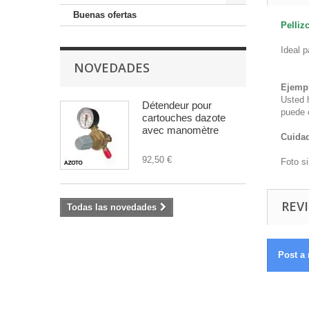
Buenas ofertas
Pelliz
Ideal 
NOVEDADES
Ejemp
Usted 
Détendeur pour
puede 
cartouches dazote
avec manomètre
Cuida
92,50 €
Foto s
REVI
Todas las novedades
Post a 