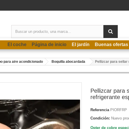
El coche
Página de inicio
El jardín
Buenas ofertas
o para aire acondicionado
Boquilla abocardada
Pellizcar para sellar
Pellizcar para s
refrigerante es
Referencia
PIORFRP
Condición:
Nuevo pro
Opter de cobre espec