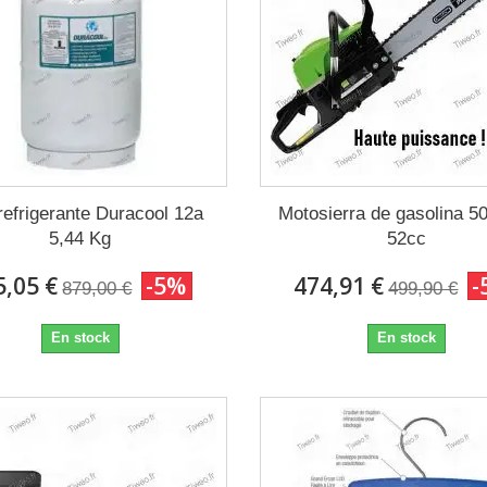
efrigerante Duracool 12a
Motosierra de gasolina 
5,44 Kg
52cc
5,05 €
-5%
474,91 €
-
879,00 €
499,90 €
En stock
En stock