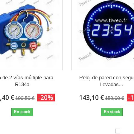
 de 2 vías múltiple para
Reloj de pared con seg
R134a
llevadas...
,40 €
-20%
143,10 €
-
190,50 €
159,00 €
En stock
En stock