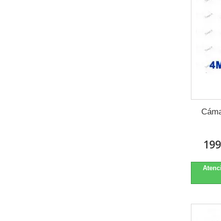
Cáma
199
Atenci