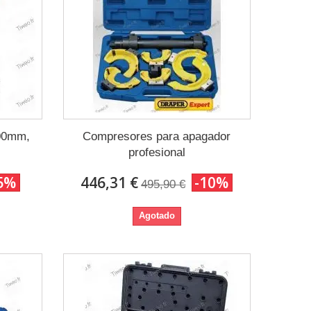
500mm,
Compresores para apagador
profesional
5%
446,31 €
-10%
495,90 €
Agotado