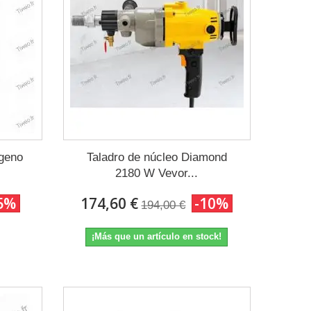
ígeno
Taladro de núcleo Diamond
2180 W Vevor...
5%
174,60 €
-10%
194,00 €
¡Más que un artículo en stock!