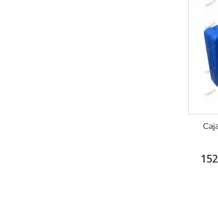
Caja
152