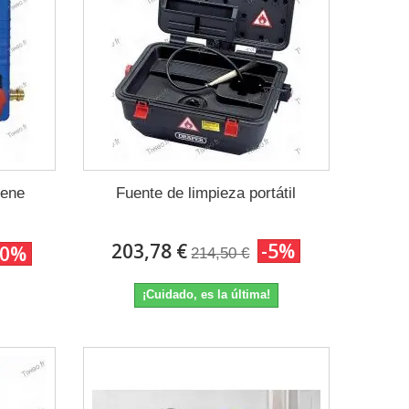
iene
Fuente de limpieza portátil
203,78 €
-5%
10%
214,50 €
¡Cuidado, es la última!