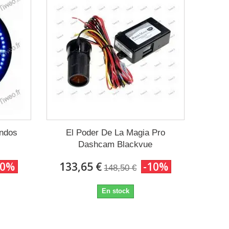
undos
El Poder De La Magia Pro
Dashcam Blackvue
10%
133,65 €
-10%
148,50 €
En stock