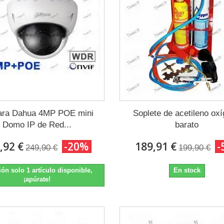
ra Dahua 4MP POE mini
Soplete de acetileno ox
Domo IP de Red...
barato
,92 €
-20%
189,91 €
-
249,90 €
199,90 €
ón solo 1 artículo disponible,
En stock
¡apúrate!