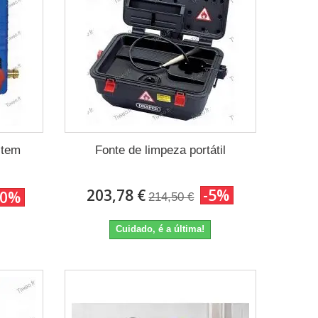
 tem
Fonte de limpeza portátil
203,78 €
-5%
10%
214,50 €
Cuidado, é a última!