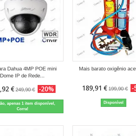
ra Dahua 4MP POE mini
Mais barato oxigênio ace
Dome IP de Rede...
189,91 €
-
,92 €
-20%
199,90 €
249,90 €
Disponível
ão, apenas 1 item disponível,
Corra!