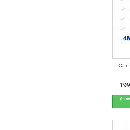
Câma
199
Atenç