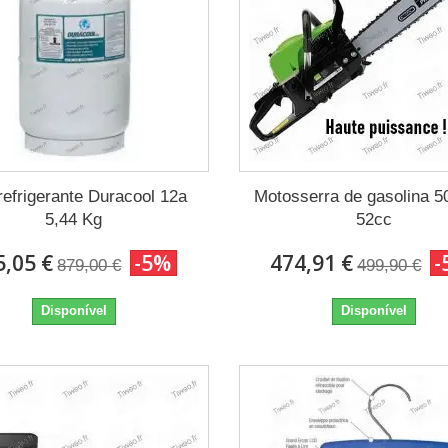
efrigerante Duracool 12a
Motosserra de gasolina 
5,44 Kg
52cc
5,05 €
-5%
474,91 €
-
879,00 €
499,90 €
Disponível
Disponível