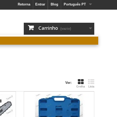
Retorna
Entrar
Blog
Português PT
Carrinho
(vazio)
Ver:
Grelha
Lista