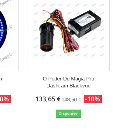
om
O Poder De Magia Pro
Dashcam Blackvue
10%
133,65 €
-10%
148,50 €
Disponível