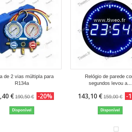
a de 2 vias múltipla para
Relógio de parede c
R134a
segundos levou a...
,40 €
-20%
143,10 €
-
190,50 €
159,00 €
Disponível
Disponível