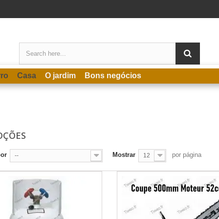
rro
Casa
O jardim
Bons negócios
OÇÕES
por
Mostrar
por página
--
12