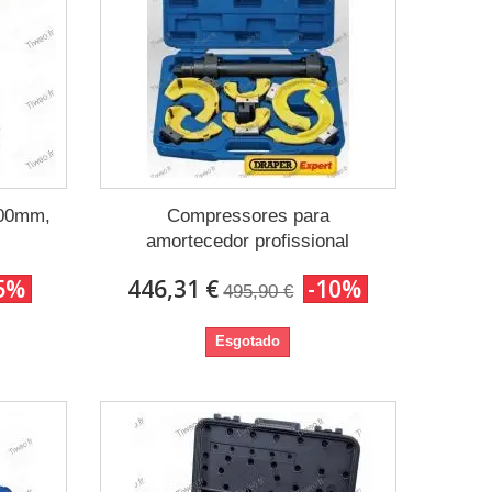
500mm,
Compressores para
amortecedor profissional
5%
446,31 €
-10%
495,90 €
Esgotado