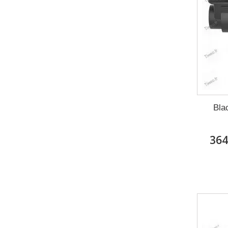
Bla
364