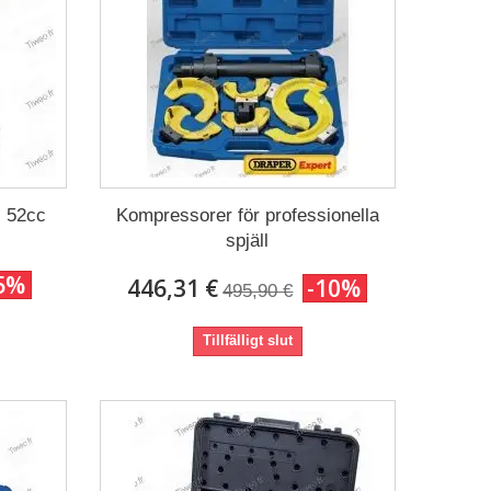
 52cc
Kompressorer för professionella
spjäll
5%
446,31 €
-10%
495,90 €
Tillfälligt slut