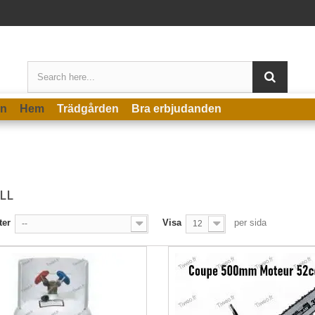
en
Hem
Trädgården
Bra erbjudanden
LL
ter
Visa
per sida
--
12