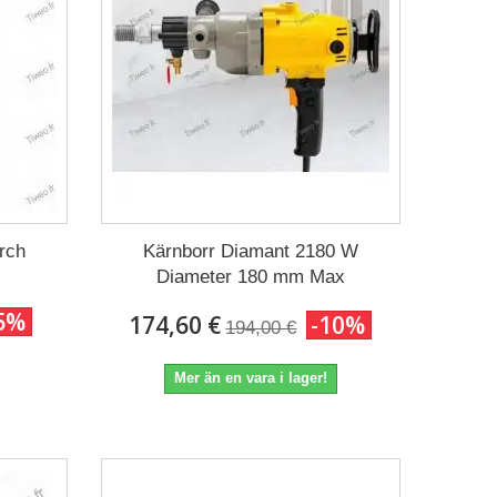
orch
Kärnborr Diamant 2180 W
Diameter 180 mm Max
5%
174,60 €
-10%
194,00 €
Mer än en vara i lager!