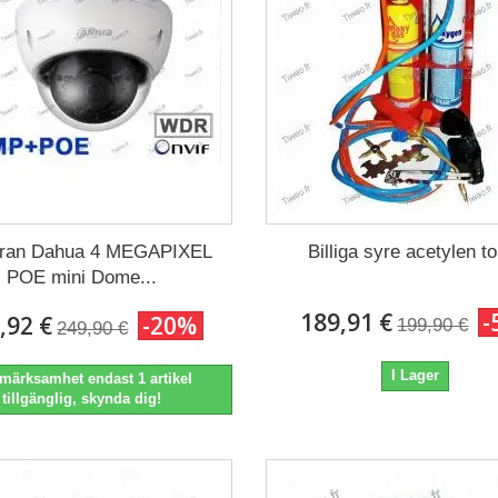
ran Dahua 4 MEGAPIXEL
Billiga syre acetylen t
POE mini Dome...
189,91 €
-
,92 €
-20%
199,90 €
249,90 €
I Lager
märksamhet endast 1 artikel
tillgänglig, skynda dig!