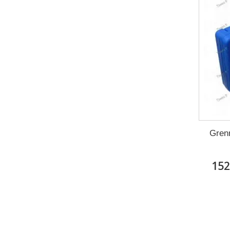
Grenr
152