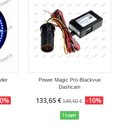
der
Power Magic Pro Blackvue
Dashcam
10%
133,65 €
-10%
148,50 €
I Lager