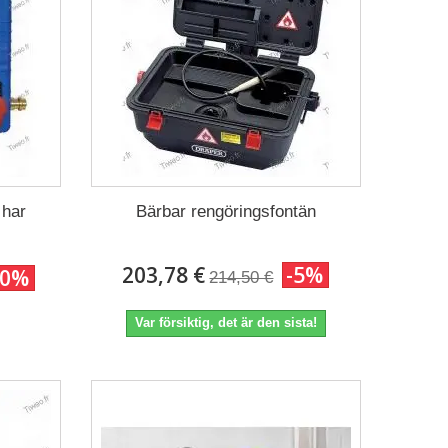
 har
Bärbar rengöringsfontän
203,78 €
-5%
10%
214,50 €
Var försiktig, det är den sista!