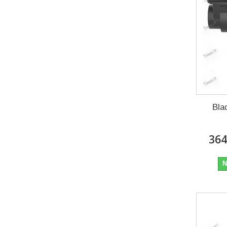
Bla
364
N