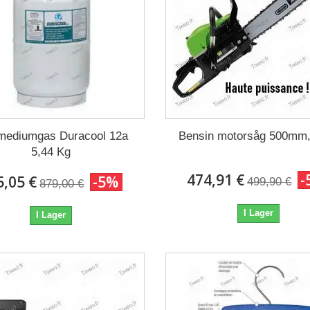
mediumgas Duracool 12a
Bensin motorsåg 500mm,
5,44 Kg
474,91 €
-
5,05 €
-5%
499,90 €
879,00 €
I Lager
I Lager