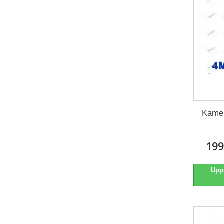
Kame
199
Upp