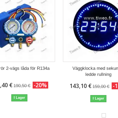
ör 2-vägs låda för R134a
Väggklocka med sekun
ledde rullning
,40 €
-20%
143,10 €
-
190,50 €
159,00 €
I Lager
I Lager