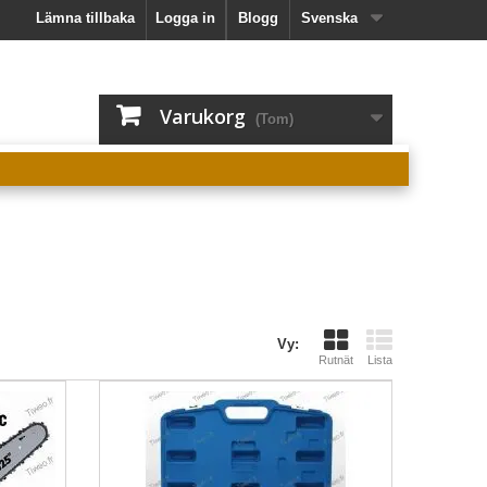
Lämna tillbaka
Logga in
Blogg
Svenska
Varukorg
(Tom)
Vy:
Rutnät
Lista