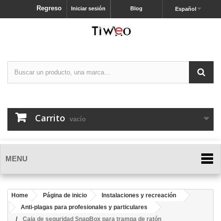
Regreso
Iniciar sesión
Blog
Español
Carrito
vacío
MENU
Home
Página de inicio
Instalaciones y recreación
Anti-plagas para profesionales y particulares
Caja de seguridad SnapBox para trampa de ratón