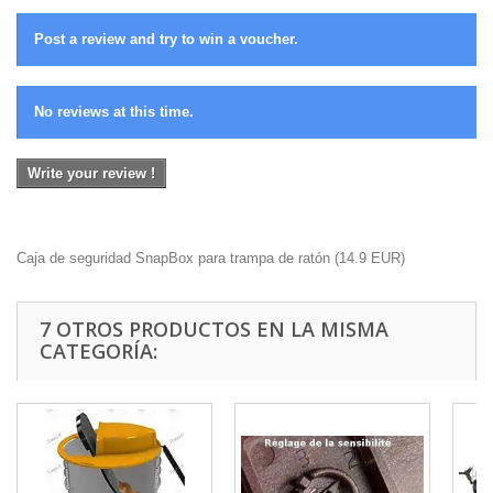
Post a review and try to win a voucher.
No reviews at this time.
Write your review !
Caja de seguridad SnapBox para trampa de ratón
(
14.9
EUR
)
7 OTROS PRODUCTOS EN LA MISMA
CATEGORÍA: