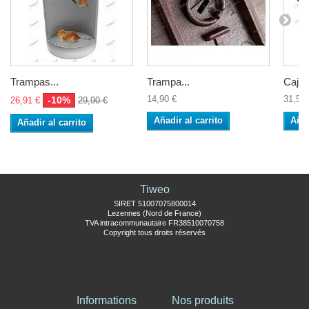
Trampas...
Trampa...
Caja 
14,90 €
31,50 
-10%
26,91 €
29,90 €
Añadir al carrito
Añad
Añadir al carrito
Tiweo
SIRET 51007075800014
Lezennes (Nord de France)
TVA intracommunautaire FR38510070758
Copyright tous droits réservés
Informations
Nos produits