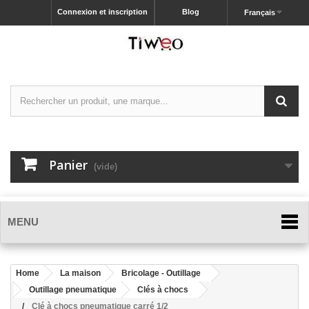
Connexion et inscription
Blog
Français
Panier
(vide)
MENU
Home
La maison
Bricolage - Outillage
Outillage pneumatique
Clés à chocs
Clé à chocs pneumatique carré 1/2