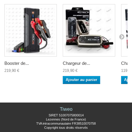
Booster de...
Chargeur de...
Charg
219,90 €
219,90 €
119,5
Ajouter au panier
Ajou
Tiweo
SIRET 51007075800014
Lezennes (Nord de France)
TVA intracommunautaire FR38510070758
Copyright tous droits réservés