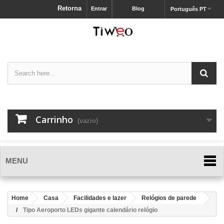
Retorna
Entrar
Blog
Português PT
Carrinho
(vazio)
MENU
Home
Casa
Facilidades e lazer
Relógios de parede
Tipo Aeroporto LEDs gigante calendário relógio