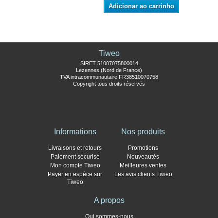
Adicionar ao carrinho
Tiweo
SIRET 51007075800014
Lezennes (Nord de France)
TVA intracommunautaire FR38510070758
Copyright tous droits réservés
Informations
Nos produits
Livraisons et retours
Promotions
Paiement sécurisé
Nouveautés
Mon compte Tiweo
Meilleures ventes
Payer en espèce sur
Les avis clients Tiweo
Tiweo
A propos
Qui sommes-nous