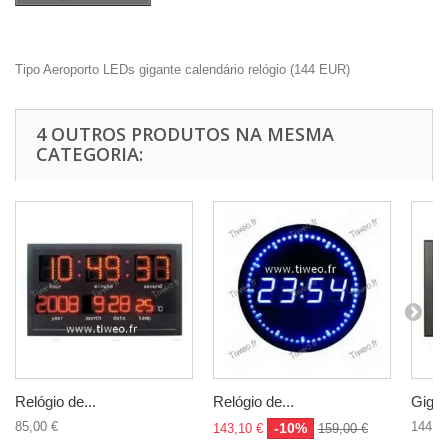
Tipo Aeroporto LEDs gigante calendário relógio
(
144
EUR
)
4 OUTROS PRODUTOS NA MESMA
CATEGORIA:
Relógio de...
Relógio de...
Gigan
85,00 €
144,0
-10%
143,10 €
159,00 €