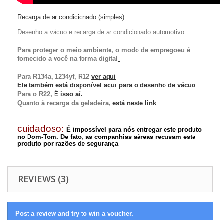
Recarga de ar condicionado (simples)
Desenho a vácuo e recarga de ar condicionado automotivo
Para proteger o meio ambiente,
o modo de emprego
eu
é
fornecido a você na forma digital
Para R134a, 1234yf, R12
ver aqui
Ele também está disponível aqui para o
desenho de vácuo
Para o R22,
É isso aí.
Quanto à recarga da geladeira,
está neste link
cuidadoso:
É impossível para nós entregar este produto
no Dom-Tom. De fato, as companhias aéreas recusam este
produto por razões de segurança
REVIEWS (3)
Post a review and try to win a voucher.