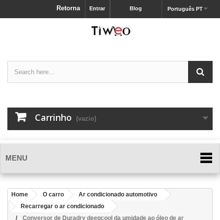
Retorna
Entrar
Blog
Português PT
Carrinho
(vazio)
MENU
Home
O carro
Ar condicionado automotivo
Recarregar o ar condicionado
Conversor de Duradry deepcool da umidade ao óleo de ar