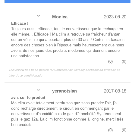
Monica
2023-09-20
5
/
5
Efficace !
Toujours aussi efficace, tant le convertisseur que la recharge en
elle même... Efficace ! Ma clim a retrouvé sa fraîcheur d'antan
sur un véhicule qui a pourtant plus de 33 ans ! Certes ils faisaient
encore des choses bien à l'époque mais heureusement que nous
avons de nos jours des produits modernes qui donnent encore
une satisfaction.
(
0
)
(
0
)
This review has been posted for
Conversor de Duradry deepcool da umidade ao
óleo de ar condicionado
yeranotsian
2017-08-18
5
/
5
avis sur le produit
Ma clim avait totalement perdu son gaz sans prendre l'air, j'ai
donc rechargé directement le circuit en commençant par le
convertisseur d'humidité puis le gaz d'étanchéité Système seal
puis le gaz 12a. La clim fonctionne comme à l'origine, merci très
bon produits.
(
0
)
(
0
)