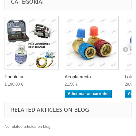
CATEGORIA:
Pacote ar...
Acoplamento...
Lote r
1 190,00 €
21,50 €
29,90 
Adicionar ao carrinho
Adic
RELATED ARTICLES ON BLOG
No related articles on blog