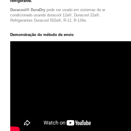
refrigerante.
Duracool® DuraDry
pode ser usado em sistemas de ar
condicionado usando duracool 12a®, Duracool 22a®,
Refrigerantes Duracool 502a®, R-12, R-134a.
Demonstração do método de envio