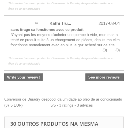
This review has been posted for
Conversor de Duradry deepcool da umidade ao
óleo de ar condicionado
Kathi Tru...
2017-08-04
5
/
5
sans tirage sa fonctionne avec ce produit
N'ayant pas les moyens d'acheter une pompe à vide, mon mari a
testé ce produit suite à un changement de pièces, depuis ma clim
fonctionne normalement avec en plus le gaz acheté sur ce site
(
0
)
(
0
)
This review has been posted for
Conversor de Duradry deepcool da umidade ao
óleo de ar condicionado
Write your review !
See more reviews
Conversor de Duradry deepcool da umidade ao óleo de ar condicionado
(
37.5
EUR
)
5
/
5
-
3
ratings -
3
advices
30 OUTROS PRODUTOS NA MESMA