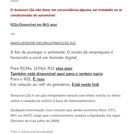
vazio.
O duracool 22a não deve, em circunstância alguma, ser instalado no ar
condicionado do automóvel
R22a Disponível em 9KG aqui
Ver:
MANGUEIRA DE RECARGA PARA GÁS R22
A fim de proteger o ambiente,
O modo de emprego
eu
é
fornecido a você em formato digital
Para R134a, 1234yf, R12
veja aqui
Também está disponível aqui para o
sorteio vazio
Para o R22,
É isso
Em relação ao refil da geladeira,
Está neste link
Duracool 22a é um gás refrigerante natural sem efeito estufa ou efeito
sobre a camada de ozônio à base de hidrocarbonetos.
Qualquer intervenção num circuito que ainda contenha flúor: CFC,
HFC ou HCFC exige que o interveniente cumpra a legislação em vigor
(Decreto de 4 de julho de 2009).
Foto e marca extracontratual