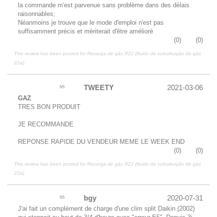
la commande m'est parvenue sans problème dans des délais
raisonnables;
Néanmoins je trouve que le mode d'emploi n'est pas
suffisamment précis et mériterait d'être amélioré
(
0
)
(
0
)
This review has been posted for
Recarga de gás R22 (fluido de substituição de gás
22a)
TWEETY
2021-03-06
5
/
5
GAZ
TRES BON PRODUIT
JE RECOMMANDE
REPONSE RAPIDE DU VENDEUR MEME LE WEEK END
(
0
)
(
0
)
This review has been posted for
Recarga de gás R22 (fluido de substituição de gás
22a)
bgy
2020-07-31
5
/
5
J'ai fait un complément de charge d'une clim split Daikin (2002)