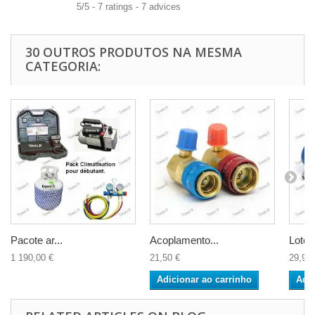
5
/
5
-
7
ratings -
7
advices
30 OUTROS PRODUTOS NA MESMA
CATEGORIA:
Pacote ar...
Acoplamento...
Lote r
1 190,00 €
21,50 €
29,90 
Adicionar ao carrinho
Adic