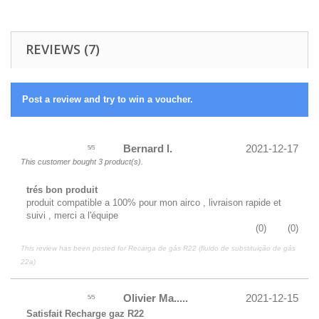
REVIEWS (7)
Post a review and try to win a voucher.
Bernard l.
2021-12-17
5
/
5
This customer bought 3 product(s).
trés bon produit
produit compatible a 100% pour mon airco , livraison rapide et
suivi , merci a l'équipe
(
0
)
(
0
)
This review has been posted for
Recarga de gás R22 (fluido de substituição de gás
22a)
Olivier Ma.....
2021-12-15
5
/
5
Satisfait Recharge gaz R22