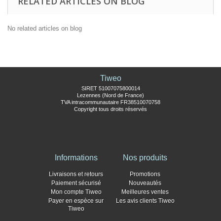
RELATED ARTICLES ON BLOG
No related articles on blog
Tiweo
SIRET 51007075800014
Lezennes (Nord de France)
TVA intracommunautaire FR38510070758
Copyright tous droits réservés
Informations
Nos produits
Livraisons et retours
Promotions
Paiement sécurisé
Nouveautés
Mon compte Tiweo
Meilleures ventes
Payer en espèce sur
Les avis clients Tiweo
Tiweo