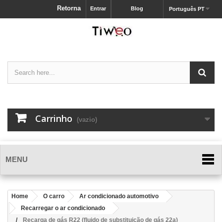
Retorna
Entrar
Blog
Português PT
Carrinho
(vazio)
MENU
Home
O carro
Ar condicionado automotivo
Recarregar o ar condicionado
Recarga de gás R22 (fluido de substituição de gás 22a)