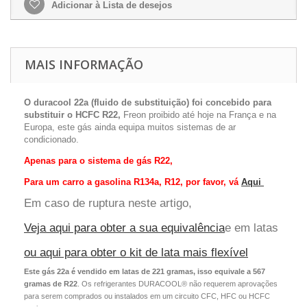
Adicionar à Lista de desejos
MAIS INFORMAÇÃO
O duracool 22a
(
fluido de substituição)
foi concebido para
substituir o HCFC R22,
Freon proibido até hoje na França e na
Europa, este gás ainda equipa muitos sistemas de ar
condicionado.
Apenas para o sistema de gás R22,
Para um carro a gasolina R134a, R12, por favor, vá
Aqui
Em caso de ruptura neste artigo,
Veja aqui para obter a sua equivalência
e em latas
ou aqui para obter o kit de lata mais flexível
Este gás 22a é vendido em latas de 221 gramas, isso equivale a 567
gramas de R22
.
Os refrigerantes DURACOOL® não requerem aprovações
para serem comprados ou instalados em um circuito CFC, HFC ou HCFC