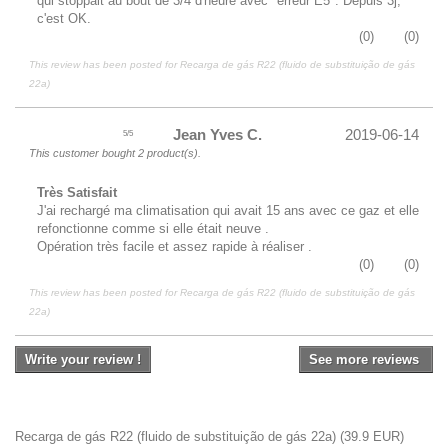
qui stoppait au bout de 3/4 d'heure avec "erreur E5". Depuis 3j,
c'est OK.
(
0
)
(
0
)
This review has been posted for
Recarga de gás R22 (fluido de substituição de gás
22a)
Jean Yves C.
2019-06-14
5
/
5
This customer bought 2 product(s).
Très Satisfait
J'ai rechargé ma climatisation qui avait 15 ans avec ce gaz et elle
refonctionne comme si elle était neuve .
Opération très facile et assez rapide à réaliser .
(
0
)
(
0
)
This review has been posted for
Recarga de gás R22 (fluido de substituição de gás
22a)
Write your review !
See more reviews
Recarga de gás R22 (fluido de substituição de gás 22a)
(
39.9
EUR
)