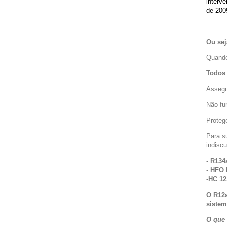
interv
de 200
Ou sej
Quando
Todos 
Assegu
Não fu
Protege
Para su
indiscu
-
R134a
-
HFO 
-HC 12
O R12a
sistem
O que 