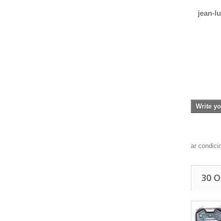
jean-lu
Write yo
ar condici
30 