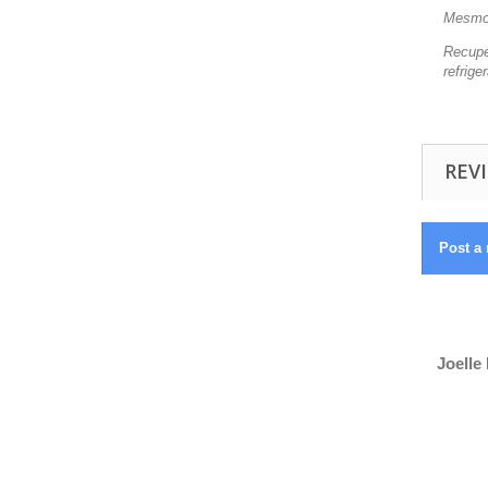
Mesmo 
Recupe
refrige
REVI
Post a 
Joelle 