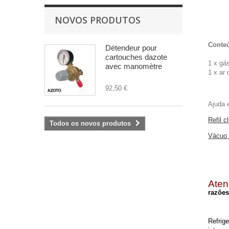
NOVOS PRODUTOS
Conte
Détendeur pour
cartouches dazote
1 x gá
avec manomètre
1 x ar
92,50 €
Ajuda 
Refil c
Todos os novos produtos
Vácuo 
Aten
razões
Refrig