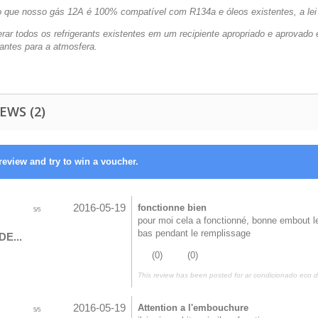
que nosso gás 12A é 100% compatível com R134a e óleos existentes, a lei diz:
rar todos os refrigerants existentes em um recipiente apropriado e aprovado e
rantes para a atmosfera.
EWS (2)
review and try to win a voucher.
2016-05-19
fonctionne bien
5
/
5
pour moi cela a fonctionné, bonne embout le
bas pendant le remplissage
DE...
(
0
)
(
0
)
This review has been posted for
ar condicionado eco d
2016-05-19
Attention a l'embouchure
5
/
5