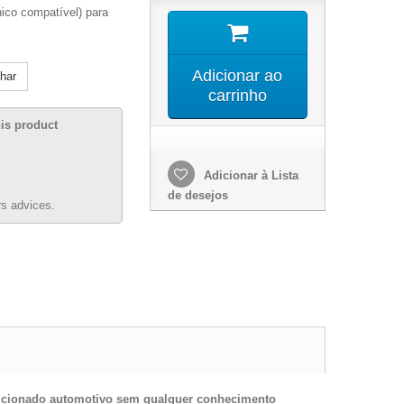
ico compatível) para
Adicionar ao
lhar
carrinho
his product
Adicionar à Lista
de desejos
s advices.
ondicionado automotivo sem qualquer conhecimento