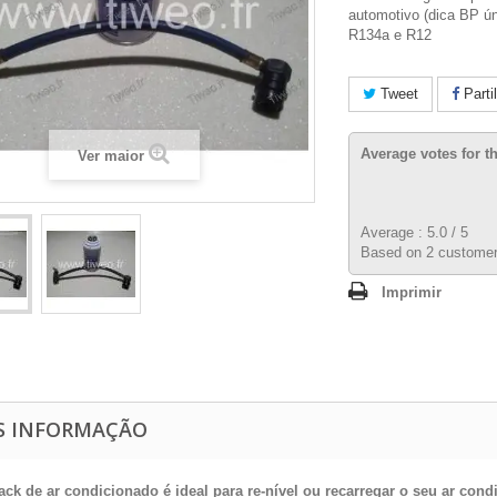
automotivo (dica BP ún
R134a e R12
Tweet
Parti
Average votes for t
Ver maior
Average :
5.0
/
5
Based on
2
customer
Imprimir
S INFORMAÇÃO
ack de ar condicionado é ideal para re-nível ou recarregar o seu ar c