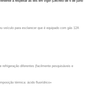
niente a respeitar as leis em vigor (Decreto de 4 de julho
seu veículo para esclarecer que é equipado com gás 12A
e refrigeração diferentes (facilmente pesquisáveis e
omposição térmica: ácido fluorídrico»