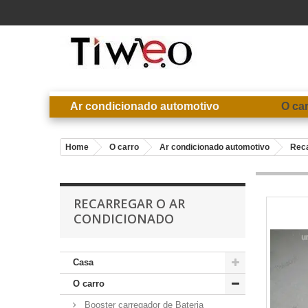
Ar condicionado automotivo
O ca
Home
O carro
Ar condicionado automotivo
Reca
RECARREGAR O AR
CONDICIONADO
Casa
O carro
Booster carregador de Bateria