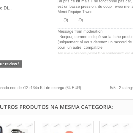
j'ai pris ce kit mais il ne fonctionne pas ca
est un basse pression, du coup Tiweo me la 
c Di...
Merci l'équipe Tiweo
(
0
)
(
0
)
Message from moderation
Bonjour, comme indiqué sur la fiche produi
(uniquement si vous detenez un raccord de ty
pour un autre compatible
This review has been posted for
ar condicionado eco d
ur review !
onado eco de r12 r134a Kit de recarga
(
64
EUR
)
5
/
5
-
2
rating
OUTROS PRODUTOS NA MESMA CATEGORIA: