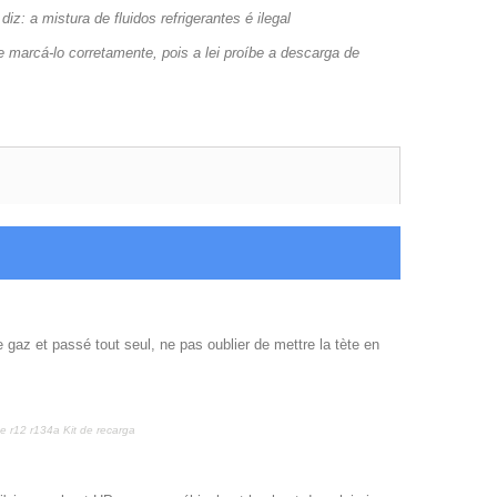
 a mistura de fluidos refrigerantes é ilegal
 marcá-lo corretamente, pois a lei proíbe a descarga de
 gaz et passé tout seul, ne pas oublier de mettre la tète en
e r12 r134a Kit de recarga