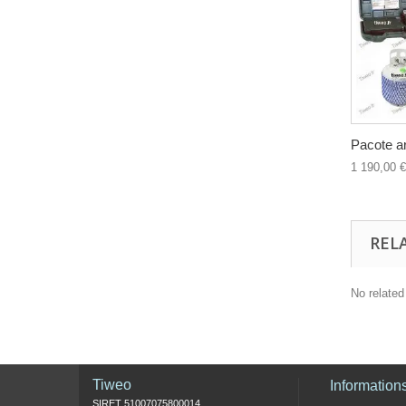
Pacote ar
1 190,00 €
REL
No related
Tiweo
Information
SIRET 51007075800014