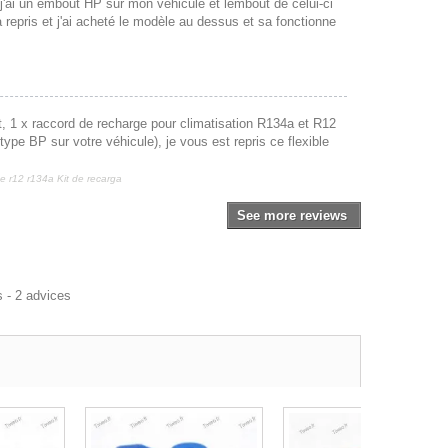
r, j'ai un embout HP sur mon véhicule et lembout de celui-ci
repris et j'ai acheté le modèle au dessus et sa fonctionne
t, 1 x raccord de recharge pour climatisation R134a et R12
pe BP sur votre véhicule), je vous est repris ce flexible
e r12 r134a Kit de recarga
See more reviews
s -
2
advices