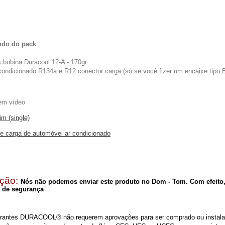
údo do pack
s bobina Duracool 12-A - 170gr
 condicionado R134a e R12 conector carga (só se você fizer um encaixe tipo
em vídeo
lim (single)
e carga de automóvel ar condicionado
ção:
Nós não podemos enviar este produto no Dom - Tom. Com efeito
 de segurança
erantes DURACOOL® não requerem aprovações para ser comprado ou instala