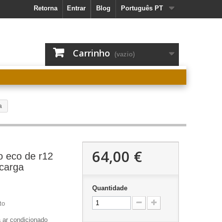
Retorna
Entrar
Blog
Português PT
Carrinho
(vazio)
a
64,00 €
o eco de r12
ecarga
Quantidade
to
a ar condicionado