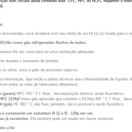
enção num circuito ainda contendo flúor: CFC, HFC ou HCFC requerem o interve
9).
a:
 encomendar, você receberá com seu rótulo de um kit (s) (s) fixado para o 
R134a como gás refrigerantes fluidos de todos,
ramos-lhe um custo para ter uma ventilação adequada.
me durante o manuseio do produto.
 os olhos, rosto e pele de possíveis salpicos.
a informação, aqui estão a dados técnicos auto inflamabilidade de líquidos d
tível sobre os sites de fabricantes diferentes).
 (gases)
HFC 743 ° C f: flúor, ' decomposição térmica: ácido fluorídrico»
HFC 1234yf
(novo gás aprovado que substitui o R134a) 405 ° C f: flúor, ' dec
A (gás)
HC 891 ° C não flúor, portanto, não é possível o ácido fluorídrico.
 é certamente um substituir R-12 e R - 134a em um
as já existentes.
Ele também pode ser usado em novos sistemas.
diz a lei