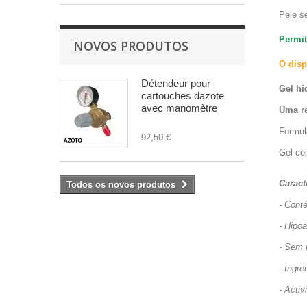
Pele s
Permit
NOVOS PRODUTOS
O disp
Détendeur pour
Gel hi
cartouches dazote
avec manomètre
Uma re
Formula
92,50 €
Gel co
Caract
Todos os novos produtos
- Cont
- Hipoa
- Sem 
- Ingre
- Activ