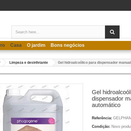
rro
Casa
O jardim
Bons negócios
r
Limpeza e desinfetante
Gel hidroalcoólico para dispensador manua
Gel hidroalcoól
dispensador m
automático
Referência:
GELPHA
Condição:
Novo produ