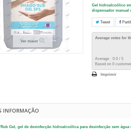
Gel hidroalcoólico em
dispensador manual 
Tweet
Parti
Average votes for t
Ver maior
Average :
0.0
/
5
Based on
0
customer
Imprimir
S INFORMAÇÃO
Rub Gel, gel de desinfecção hidroalcoólica para desinfecção sem água