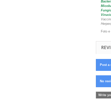
Bacter
Micoba
Fungic
Viruci
Vaccin
Herpes
Foto e
REVI
Post a 
No revi
Write yo