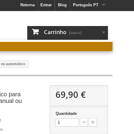
Retorna
Entrar
Blog
Português PT
Carrinho
(vazio)
l ou automático
69,90 €
ico para
anual ou
Quantidade
M
to