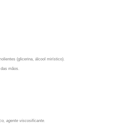
ientes (glicerina, álcool mirístico).
a das mãos.
co, agente viscosificante.