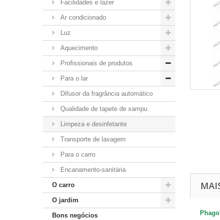
Facilidades e lazer
Ar condicionado
Luz
Aquecimento
Profissionais de produtos
Para o lar
Difusor da fragrância automático
Qualidade de tapete de xampu
Limpeza e desinfetante
Transporte de lavagem
Para o carro
Encanamento-sanitária
MAI
O carro
O jardim
Phago'
Bons negócios