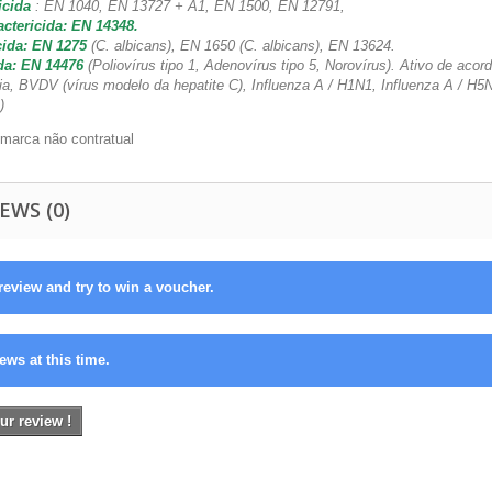
icida
: EN 1040, EN 13727 + A1, EN 1500, EN 12791,
ctericida: EN 14348.
ida: EN 1275
(C. albicans), EN 1650 (C. albicans), EN 13624.
da: EN 14476
(Poliovírus tipo 1, Adenovírus tipo 5, Norovírus). Ativo de aco
ia, BVDV (vírus modelo da hepatite C), Influenza A / H1N1, Influenza A / H5N
)
 marca não contratual
EWS (0)
review and try to win a voucher.
ews at this time.
ur review !