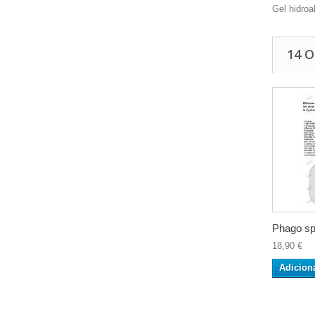
Gel hidroa
14 
Phago spr
18,90 €
Adicion