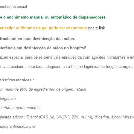
ensível especial
e o enchimento manual ou automático de dispensadores
ensador autônomo de gel pode ser encontrado
neste link
droalcoólico para desinfecção das mãos.
ferência em desinfecção de mãos no hospital!
ção especial para peles sensíveis enriquecida com agentes hidratantes e emol
m viscosidade controlada adequado para fricção higiênica ou fricção cirúrgic
erísticas técnicas :
ém mais de 90% de ingredientes de origem natural
lergênico
perfume, sem corantes.
dientes ativos
: Etanol (CAS No. 64-17-5, 72% m / m), glicerina, álcool mirísti
idade antimicrobiana: