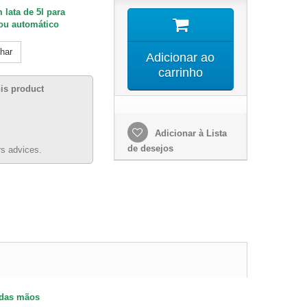
 lata de 5l para
ou automático
lhar
Adicionar ao
carrinho
his product
Adicionar à Lista
de desejos
s advices.
 das mãos