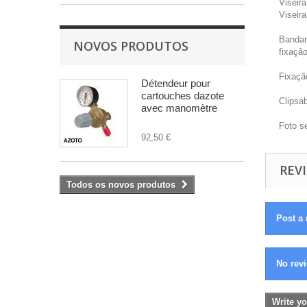
Viseira
Viseir
Bandan
NOVOS PRODUTOS
fixação
Fixaçã
Détendeur pour
cartouches dazote
Clipsab
avec manomètre
Foto s
92,50 €
REVI
Todos os novos produtos
Post a 
No revi
Write yo