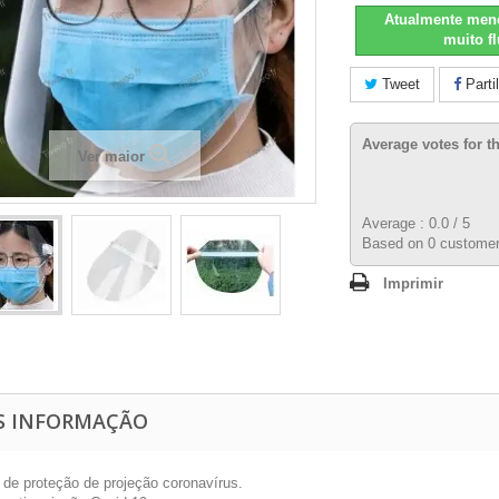
Atualmente men
muito fl
Tweet
Parti
Average votes for t
Ver maior
Average :
0.0
/
5
Based on
0
customer
Imprimir
S INFORMAÇÃO
a de proteção de projeção coronavírus.