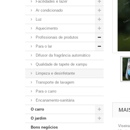
Facilidades e lazer
Ar condicionado
Luz
Aquecimento
Profissionais de produtos
Para o lar
Difusor da fragrância automático
Qualidade de tapete de xampu
Limpeza e desinfetante
Transporte de lavagem
Para o carro
Encanamento-sanitária
MAI
O carro
O jardim
Viseir
Bons negócios