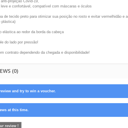
 anti-projeção Covid-19,
a leve e confortável, compatível com máscaras e óculos
a de tecido preto para otimizar sua posição no rosto e evitar vermelhidão e a
 plástica)
o elástica ao redor da borda da cabeça
le do lado por pressão!
em contrato dependendo da chegada e disponibilidade!
EWS (0)
review and try to win a voucher.
ews at this time.
ur review !