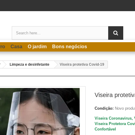
rro
Casa
O jardim
Bons negócios
r
Limpeza e desinfetante
Viseira protetiva Covid-19
Viseira proteti
Condição:
Novo produ
Viseira Coronavirus, 
Viseira Protetora Cov
Confortável