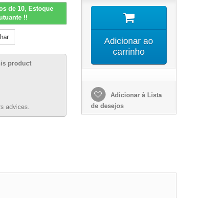
os de 10, Estoque
utuante !!
lhar
Adicionar ao
carrinho
his product
Adicionar à Lista
de desejos
s advices.