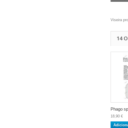
Viseira pr
14 
Phago spr
18,90 €
Adicion