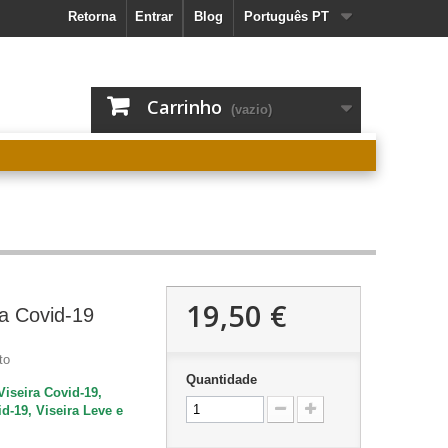
Retorna
Entrar
Blog
Português PT
Carrinho
(vazio)
19,50 €
va Covid-19
to
Quantidade
Viseira Covid-19,
id-19, Viseira Leve e