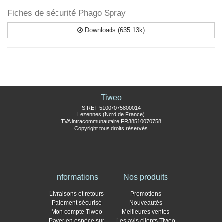
Fiches de sécurité Phago Spray
Downloads (635.13k)
Tiweo
SIRET 51007075800014
Lezennes (Nord de France)
TVA intracommunautaire FR38510070758
Copyright tous droits réservés
Informations
Nos produits
Livraisons et retours
Promotions
Paiement sécurisé
Nouveautés
Mon compte Tiweo
Meilleures ventes
Payer en espèce sur
Les avis clients Tiweo