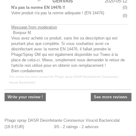
GERVAIS
2020-05-12
1
/
5
N'a pas la norme EN 14476 !!
(
0
)
Votre produit n'a pas la norme adéquate ! (EN 14476)
(
0
)
Message from moderation
Bonjour M.
Vous avez acheté ce produit, sans lire sa description qui est
pourtant plus que complète. Si vous souhaitiez avoir ce
désinfectant avec la norme EN 14476, il fallait prendre le
Phago'Spray DM qui est également disponible sur Tiweo à la
place de celui-ci. Mieux, simplement nous demander le retour de
l'article non utilisé pour en obtenir son remplacement !
Bien cordialement
This review has been posted for
Phago spray DASR Desinfetante Coronavirus
Virucid Bactericidal
Write your review !
See more reviews
Phago spray DASR Desinfetante Coronavirus Virucid Bactericidal
(
18.9
EUR
)
3
/
5
-
2
ratings -
2
advices