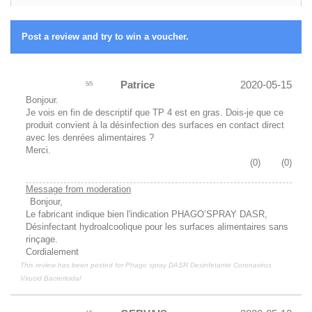
Post a review and try to win a voucher.
Patrice
2020-05-15
5
/
5
Bonjour.
Je vois en fin de descriptif que TP 4 est en gras. Dois-je que ce
produit convient à la désinfection des surfaces en contact direct
avec les denrées alimentaires ?
Merci.
(
0
)
(
0
)
Message from moderation
Bonjour,
Le fabricant indique bien l'indication PHAGO’SPRAY DASR,
Désinfectant hydroalcoolique pour les surfaces alimentaires sans
rinçage.
Cordialement
This review has been posted for
Phago spray DASR Desinfetante Coronavirus
Virucid Bactericidal