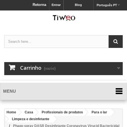
Retorna
Entrar
Blog
Português PT
Carrinho
(vazio)
MENU
Home
Casa
Profissionais de produtos
Para o lar
Limpeza e desinfetante
Phago spray DASR Desinfetante Coronavirus Virucid Bactericidal