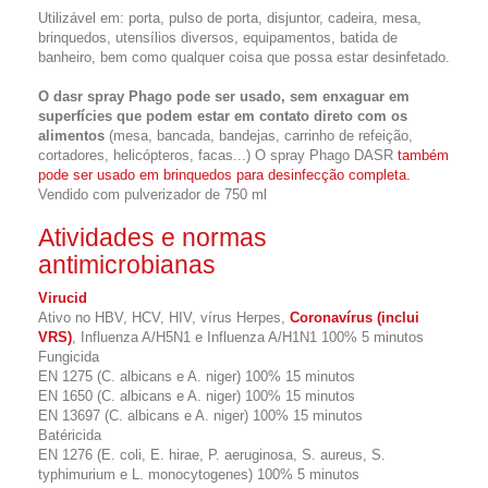
Utilizável em: porta, pulso de porta, disjuntor, cadeira, mesa,
brinquedos, utensílios diversos, equipamentos, batida de
banheiro, bem como qualquer coisa que possa estar desinfetado.
O dasr spray Phago pode ser usado, sem enxaguar em
superfícies que podem estar em contato direto com os
alimentos
(mesa, bancada, bandejas, carrinho de refeição,
cortadores, helicópteros, facas...) O spray Phago DASR
também
pode ser usado em brinquedos para desinfecção completa.
Vendido com pulverizador de 750 ml
Atividades e normas
antimicrobianas
Virucid
Ativo no HBV, HCV, HIV, vírus Herpes,
Coronavírus (inclui
VRS)
, Influenza A/H5N1 e Influenza A/H1N1 100% 5 minutos
Fungicida
EN 1275 (C. albicans e A. niger) 100% 15 minutos
EN 1650 (C. albicans e A. niger) 100% 15 minutos
EN 13697 (C. albicans e A. niger) 100% 15 minutos
Batéricida
EN 1276 (E. coli, E. hirae, P. aeruginosa, S. aureus, S.
typhimurium e L. monocytogenes) 100% 5 minutos