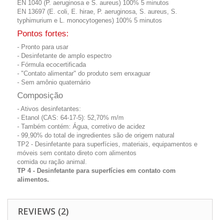
EN 1040 (P. aeruginosa e S. aureus) 100% 5 minutos
EN 13697 (E. coli, E. hirae, P. aeruginosa, S. aureus, S.
typhimurium e L. monocytogenes) 100% 5 minutos
Pontos fortes:
- Pronto para usar
- Desinfetante de amplo espectro
- Fórmula ecocertificada
- "Contato alimentar" do produto sem enxaguar
- Sem amônio quaternário
Composição
- Ativos desinfetantes:
- Etanol (CAS: 64-17-5): 52,70% m/m
- Também contém: Água, corretivo de acidez
- 99,90% do total de ingredientes são de origem natural
TP2 - Desinfetante para superfícies, materiais, equipamentos e
móveis sem contato direto com alimentos
comida ou ração animal.
TP 4 - Desinfetante para superfícies em contato com
alimentos.
REVIEWS (2)