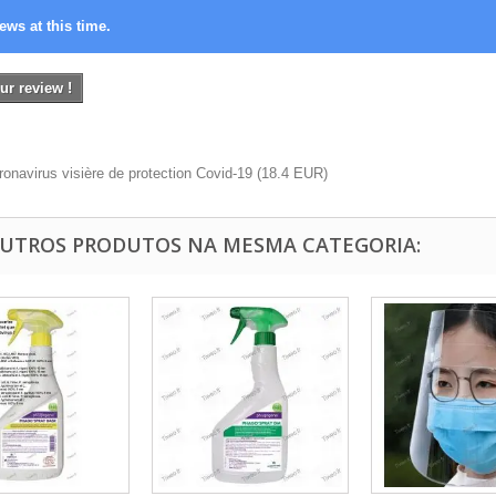
ews at this time.
ur review !
ronavirus visière de protection Covid-19
(
18.4
EUR
)
OUTROS PRODUTOS NA MESMA CATEGORIA: