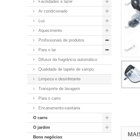
Facilidades e lazer
Ar condicionado
Luz
Aquecimento
Profissionais de produtos
Para o lar
Difusor da fragrância automático
Qualidade de tapete de xampu
Limpeza e desinfetante
Transporte de lavagem
Para o carro
Encanamento-sanitária
O carro
O jardim
MAI
Bons negócios