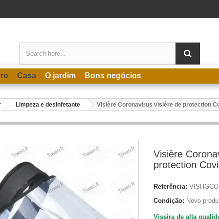
rro
Casa
O jardim
Bons negócios
r
Limpeza e desinfetante
Visière Coronavirus visière de protection C
Visière Coronav
protection Cov
Referência:
VISHGCO
Condição:
Novo produ
Viseira de alta quali