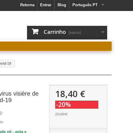
Retorna
Entrar
Blog
Português PT
Carrinho
(vazio)
ovid-19
18,40 €
irus visière de
id-19
-20%
D
23,00 €
to
dade
nti
-
gota e