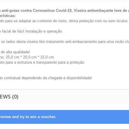
a anti-gotas contra Coronavirus Covid-19, Viseira antiembaçante leve de
erísticas:
ado para se adaptar ao contorno do rosto, ótima proteção com ou sem óculos
facial de fácil instalação e operação.
os lados desta viseira têm tratamento anti-embaciamento para uma visão c
de alta qualidade!
o: 25,0 cm * 20,0 cm * 15,0 cm
eto para a estrutura e transparente para a proteção
ão contratual dependendo da chegada e disponibilidade!
EWS (0)
review and try to win a voucher.