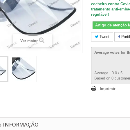
cocheiro
contra Covi
tratamento anti-emba
regulável!
Artigo de atenção 
Tweet
Parti
Ver maior
Average votes for t
Average :
0.0
/
5
Based on
0
customer
Imprimir
S INFORMAÇÃO