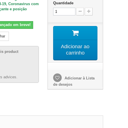
Quantidade
d-19, Coronavirus com
çante e posição
lançado em breve!
lhar
Adicionar ao
his product
carrinho
s advices.
Adicionar à Lista
de desejos