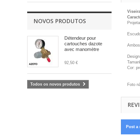
Viseir
Caract
NOVOS PRODUTOS
Projet
Escudo 
Détendeur pour
cartouches dazote
Ambos 
avec manomètre
Design 
Tamanh
92,50 €
Cor: pr
Todos os novos produtos
Foto n
REVI
Post a 