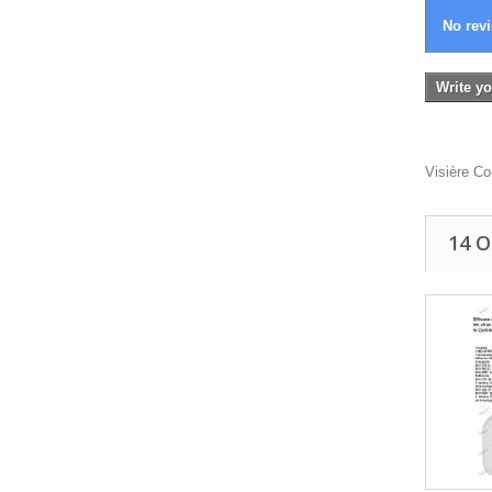
No revi
Write yo
Visière Co
14 