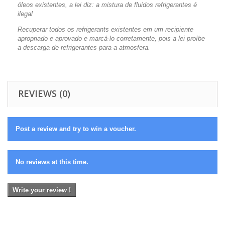
óleos existentes, a lei diz: a mistura de fluidos refrigerantes é
ilegal
Recuperar todos os refrigerants existentes em um recipiente
apropriado e aprovado e marcá-lo corretamente, pois a lei proíbe
a descarga de refrigerantes para a atmosfera.
REVIEWS (0)
Post a review and try to win a voucher.
No reviews at this time.
Write your review !