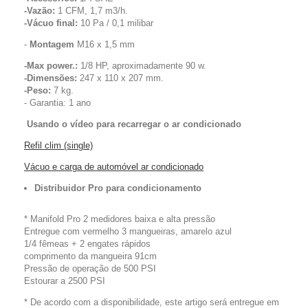
-Vazão:
1 CFM, 1,7 m3/h.
-Vácuo final:
10 Pa / 0,1 milibar
-
Montagem
M16 x 1,5 mm
-Max power.:
1/8 HP, aproximadamente 90 w.
-Dimensões:
247 x 110 x 207 mm.
-Peso:
7 kg.
-
Garantia:
1 ano
Usando o vídeo para recarregar o ar condicionado
Refil clim (single)
Vácuo e carga de automóvel ar condicionado
Distribuidor Pro para condicionamento
* Manifold Pro 2 medidores baixa e alta pressão
Entregue com vermelho 3 mangueiras, amarelo azul
1/4 fêmeas + 2 engates rápidos
comprimento da mangueira 91cm
Pressão de operação de 500 PSI
Estourar a 2500 PSI
* De acordo com a disponibilidade, este artigo será entregue em