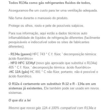
Todos R134a como gás refrigerantes fluidos de todos,
Asseguramos-lhe um custo para ter uma ventilação adequada.
Não fume durante o manuseio do produto.
Protege os olhos, rosto e pele de possíveis salpicos.
Para sua informação, aqui estão a dados técnicos auto
inflamabilidade de líquidos de refrigeração diferentes (facilmente
pesquisáveis e indiscutível sobre os sites de fabricantes
diferentes).
-
R134a (gases)
HFC 743 ° C f: flúor, ' decomposição térmica:
ácido fluorídrico»
-
HFO HFC 1234yf
(novo gás aprovado que substitui o R134a)
405 ° C f: flúor, ' decomposição térmica: ácido fluorídrico»
-HC 12A (gás)
HC 891 ° C não flúor, portanto, não é possível o
ácido fluorídrico.
O R12a é certamente um substituir R-12 e R - 134a em um
sistemas já existentes.
Ele também pode ser usado em novos
sistemas.
O que diz a lei
Mesmo que nosso gás 12A é 100% compatível com R134a e