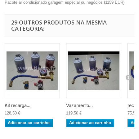
Pacote ar condicionado garagem especial ou negócios
(
1159
EUR
)
29 OUTROS PRODUTOS NA MESMA
CATEGORIA:
Kit recarga...
Vazamento...
recar
128,50 €
119,50 €
75,50 
Adicionar ao carrinho
Adicionar ao carrinho
Adic