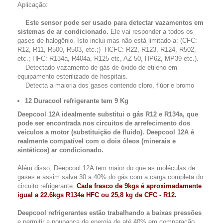
Aplicação:
Este sensor pode ser usado para detectar vazamentos em
sistemas de ar condicionado.
Ele vai responder a todos os
gases de halogênio. Isto inclui mas não está limitado a: (CFC:
R12, R11, R500, R503, etc.;) HCFC: R22, R123, R124, R502,
etc.; HFC: R134a, R404a, R125 etc, AZ-50, HP62, MP39 etc.).
Detectado vazamento de gás de óxido de etileno em
equipamento esterilizado de hospitais.
Detecta a maioria dos gases contendo cloro, flúor e bromo
12 Duracool refrigerante tem 9 Kg
Deepcool 12A idealmente substitui o gás R12 e R134a, que
pode ser encontrada nos circuitos de arrefecimento dos
veículos a motor
(
substituição de fluido)
. Deepcool 12A é
realmente compatível com o dois óleos (minerais e
sintéticos) ar condicionado.
Além disso, Deepcool 12A tem maior do que as moléculas de
gases e assim salva 30 a 40% do gás com a carga completa do
circuito refrigerante.
Cada frasco de 9kgs é aproximadamente
igual a 22.6kgs R134a HFC ou 25,8 kg de CFC - R12.
Deepcool refrigerantes estão trabalhando a baixas pressões
e permitir a poupança de energia de até 40% em comparação