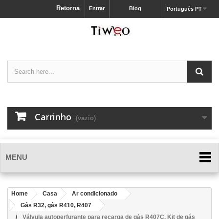
Retorna
Entrar
Blog
Português PT
Carrinho
(vazio)
MENU
Home
Casa
Ar condicionado
Gás R32, gás R410, R407
Válvula autoperfurante para recarga de gás R407C, Kit de gás