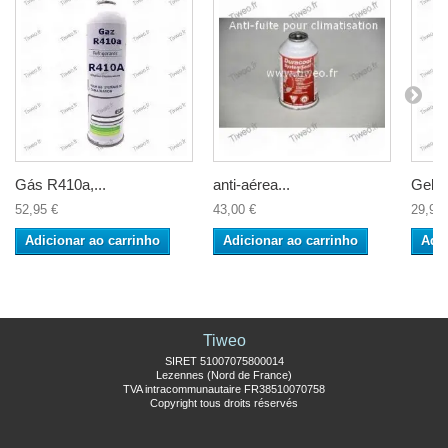
Gás R410a,...
anti-aérea...
Gelad
52,95 €
43,00 €
29,90 
Adicionar ao carrinho
Adicionar ao carrinho
Adic
Tiweo
SIRET 51007075800014
Lezennes (Nord de France)
TVA intracommunautaire FR38510070758
Copyright tous droits réservés