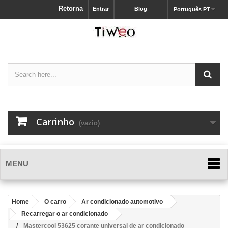
Retorna
Entrar
Blog
Português PT
Carrinho
(vazio)
MENU
Home
O carro
Ar condicionado automotivo
Recarregar o ar condicionado
Mastercool 53625 corante universal de ar condicionado