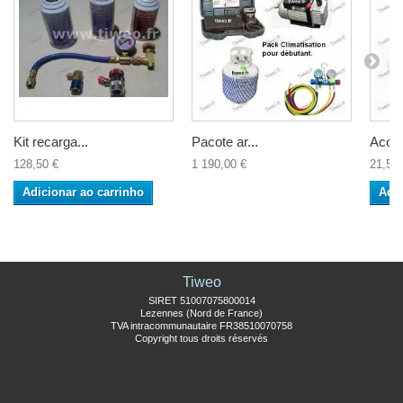
Kit recarga...
Pacote ar...
Acopl
128,50 €
1 190,00 €
21,50 
Adicionar ao carrinho
Adic
Tiweo
SIRET 51007075800014
Lezennes (Nord de France)
TVA intracommunautaire FR38510070758
Copyright tous droits réservés