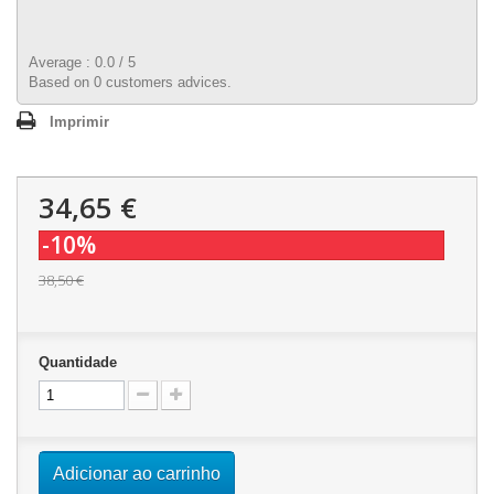
Average :
0.0
/
5
Based on
0
customers advices.
Imprimir
34,65 €
-10%
38,50 €
Quantidade
Adicionar ao carrinho