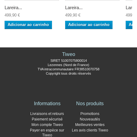
Lareira...
Lareira...
Lareir
499,90 €
499,90 €
499,9
Adicionar ao carrinho
Adicionar ao carrinho
Adic
Tiweo
SIRET 51007075800014
Lezennes (Nord de France)
TVA intracommunautaire FR38510070758
Copyright tous droits réservés
Informations
Nos produits
Livraisons et retours
Promotions
Paiement sécurisé
Nouveautés
Mon compte Tiweo
Meilleures ventes
Payer en espèce sur
Les avis clients Tiweo
Tiweo