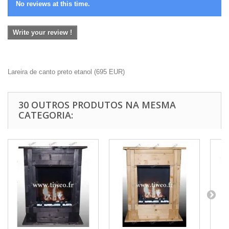
No reviews at this time.
Write your review !
Lareira de canto preto etanol
(
695
EUR
)
30 OUTROS PRODUTOS NA MESMA
CATEGORIA: