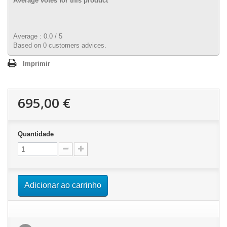
Average votes for this product
Average :
0.0
/
5
Based on
0
customers advices.
Imprimir
695,00 €
Quantidade
Adicionar ao carrinho