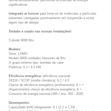
desnecessariamente, permitindo economias de energia
significativas
Integrado ar Ionizer
para livrar-se de moléculas e partículas
poluentes carregadas positivamente em suspensão e evitar
algum tipo de alergia.
Testado e usado nas nossas instalações!
3 dividir 9000 Btu
Modelo:
Série: LOMO
Modelo 9000 unidades interiores de Btu
O grupo externo tipo: bombas de calor
Potência: 6.1 / 6.5 kW
Eficiência energética:
(eficiência sazonal)
SEER / SCOP (média climática): 6.1 / 4.0
Classe de eficiência energética (resfriamento): A + +
(Aquecimento) classe de eficiência energética: A +.
Consumo de energia sazonal kWh / ano. 350 - 2030
Desempenho:
Capacidade (kW) refrigerando: 6.1 (2.2 a 7,33)