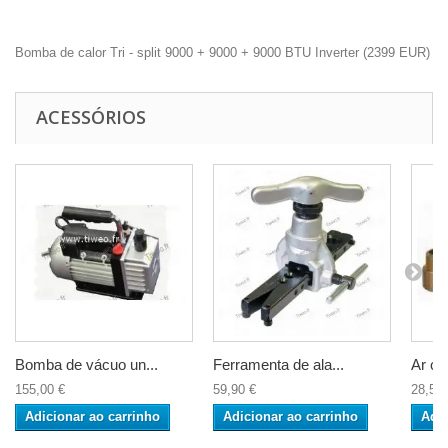
Bomba de calor Tri - split 9000 + 9000 + 9000 BTU Inverter
(
2399
EUR
)
ACESSÓRIOS
Bomba de vácuo un...
Ferramenta de ala...
Ar co
155,00 €
59,90 €
28,50 
Adicionar ao carrinho
Adicionar ao carrinho
Adic