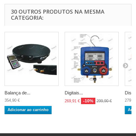
30 OUTROS PRODUTOS NA MESMA
CATEGORIA:
Balança de...
Digitais...
Distri
354,90 €
279,0
-10%
269,91 €
299,90 €
Adicionar ao carrinho
Adic