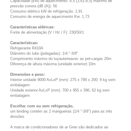
Capacidade (kW) de aquecimento: 6,5 (3,61-8,5) máximo de
pressão sonora (dB (A)): 56
Consumo elétrico kW de refrigeração: 1,91
Consumo de energia de aquecimento Kw: 1,73
Características elétricas:
Fonte de alimentação (V / Hz / F): 230/50/1
Características:
Refrigerante R410A
Diâmetro do tubo (polegadas): 1/4 "-3/8"
Comprimento máximo do tuyauterieavec as pré-cargas 20m
Diferença de altura máxima (unidade exterior) 10m
Dimensões e peso:
Interior unidade 9000 AxLxP (mm): 275 x 790 x 200; 9 kg sem
embalagem
Unidade exterior AxLxP (mm): 700 x 955 x 396; 62 kg sem
embalagem
Escolha: com ou sem refrigeração,
um binding contém as 2 mangueiras (1/4 "-3/8") para as três
divisões
A marca de condicionadores de ar Gree são dedicados ao