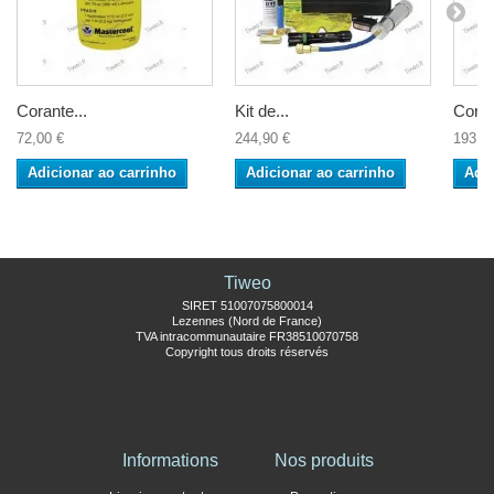
Corante...
Kit de...
Correi
72,00 €
244,90 €
193,0
Adicionar ao carrinho
Adicionar ao carrinho
Adic
Tiweo
SIRET 51007075800014
Lezennes (Nord de France)
TVA intracommunautaire FR38510070758
Copyright tous droits réservés
Informations
Nos produits