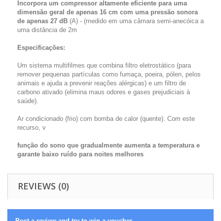
Incorpora um compressor altamente eficiente para uma
dimensão geral de apenas 16 cm com uma pressão sonora
de apenas 27 dB
(A) - (medido em uma câmara semi-anecóica a
uma distância de 2m
Especificações:
Um sistema multifilmes que combina filtro eletrostático (para
remover pequenas partículas como fumaça, poeira, pólen, pelos
animais e ajuda a prevenir reações alérgicas) e um filtro de
carbono ativado (elimina maus odores e gases prejudiciais à
saúde).
Ar condicionado (frio) com bomba de calor (quente). Com este
recurso, v
função do sono que gradualmente aumenta a temperatura e
garante baixo ruído para noites melhores
REVIEWS (0)
Post a review and try to win a voucher.