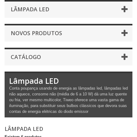
LÂMPADA LED
NOVOS PRODUTOS
CATÁLOGO
Lâmpada LED
Conta poupança usando de energia as lâmpadas led, lâmpadas led
não aquece, consome não (média de 6 a 10 W) dá uma luz quente
ou fria, ver mesmo multicolor, Tiweo oferece uma vasta gama de
iluminação, para substituir seus bulbos clássicos que devora suas
contas de energia elétricas do diodo emissor
LÂMPADA LED
Existem 6 produtos.