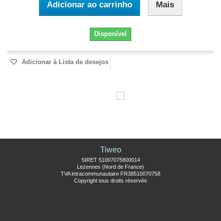
Adicionar ao carrinho
Mais
Disponível
Adicionar à Lista de desejos
Tiweo
SIRET 51007075800014
Lezennes (Nord de France)
TVA intracommunautaire FR38510070758
Copyright tous droits réservés