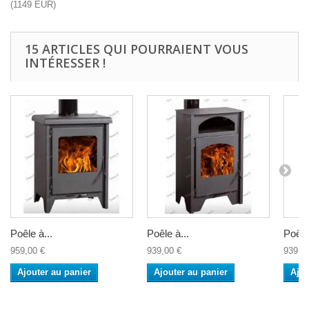
(
1149
EUR
)
15 ARTICLES QUI POURRAIENT VOUS
INTÉRESSER !
Poêle à...
Poêle à...
Poêle 
959,00 €
939,00 €
939,0
Ajouter au panier
Ajouter au panier
Ajou