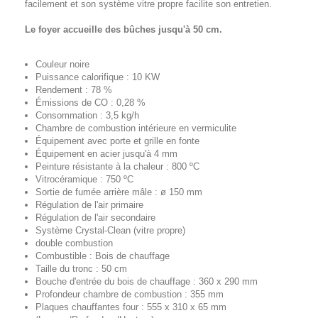
facilement et son
système vitre propre
facilite son entretien.
Le foyer accueille des bûches jusqu'à 50 cm.
Couleur noire
Puissance calorifique : 10 KW
Rendement : 78 %
Émissions de CO : 0,28 %
Consommation : 3,5 kg/h
Chambre de combustion intérieure en vermiculite
Équipement avec porte et grille en fonte
Équipement en acier jusqu'à 4 mm
Peinture résistante à la chaleur : 800 ºC
Vitrocéramique : 750 ºC
Sortie de fumée arrière mâle : ø 150 mm
Régulation de l'air primaire
Régulation de l'air secondaire
Système Crystal-Clean (vitre propre)
double combustion
Combustible : Bois de chauffage
Taille du tronc : 50 cm
Bouche d'entrée du bois de chauffage : 360 x 290 mm
Profondeur chambre de combustion : 355 mm
Plaques chauffantes four : 555 x 310 x 65 mm