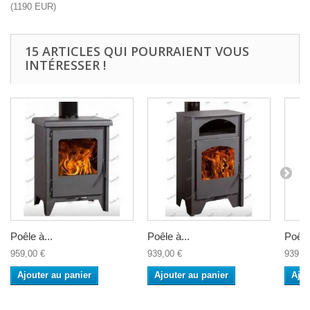
(
1190
EUR
)
15 ARTICLES QUI POURRAIENT VOUS
INTÉRESSER !
Poêle à...
Poêle à...
Poêle 
959,00 €
939,00 €
939,0
Ajouter au panier
Ajouter au panier
Ajou