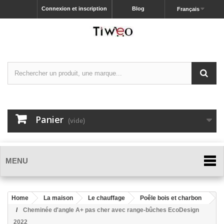
Connexion et inscription
Blog
Français
Panier
(vide)
MENU
Home
La maison
Le chauffage
Poêle bois et charbon
Cheminée d'angle A+ pas cher avec range-bûches EcoDesign
2022