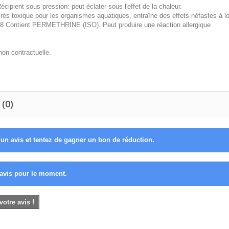
cipient sous pression: peut éclater sous l'effet de la chaleur.
rès toxique pour les organismes aquatiques, entraîne des effets néfastes à l
 Contient PERMETHRINE (ISO). Peut produire une réaction allergique
non contractuelle.
 (0)
un avis et tentez de gagner un bon de réduction.
avis pour le moment.
votre avis !