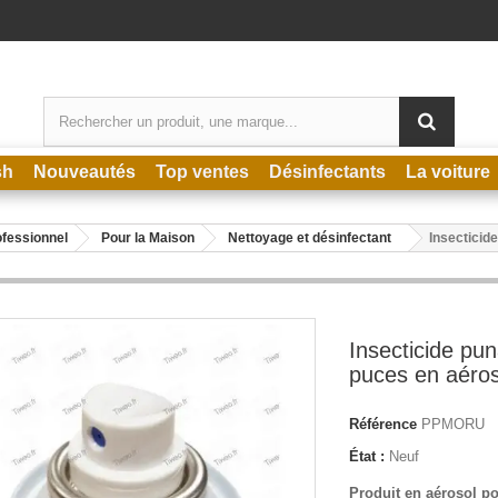
sh
Nouveautés
Top ventes
Désinfectants
La voiture
ofessionnel
Pour la Maison
Nettoyage et désinfectant
Insecticide
Insecticide puna
puces en aéros
Référence
PPMORU
État :
Neuf
Produit en aérosol po