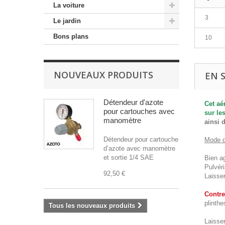
La voiture
3
Le jardin
Bons plans
10
NOUVEAUX PRODUITS
EN 
Détendeur d'azote
Cet aé
pour cartouches avec
sur le
manomètre
ainsi 
Détendeur pour cartouche
Mode d
d’azote avec manomètre
et sortie 1/4 SAE
Bien ag
Pulvéri
92,50 €
Laisse
Contre
plinthe
Tous les nouveaux produits
Laisser