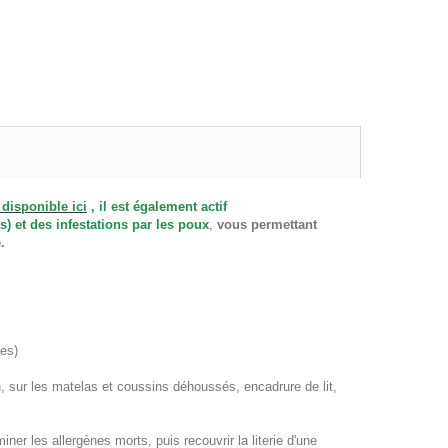
disponible ici
, il est également actif
s) et des infestations par les poux
,
vous permettant
ie.
tes)
tin, sur les matelas et coussins déhoussés, encadrure de lit,
miner les allergènes morts, puis recouvrir la literie d'une