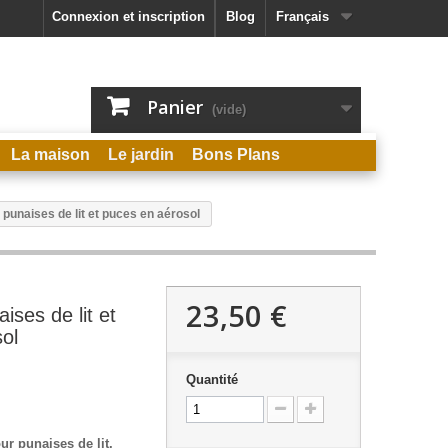
Connexion et inscription
Blog
Français
Panier
(vide)
La maison
Le jardin
Bons Plans
 punaises de lit et puces en aérosol
23,50 €
ises de lit et
ol
Quantité
ur punaises de lit,