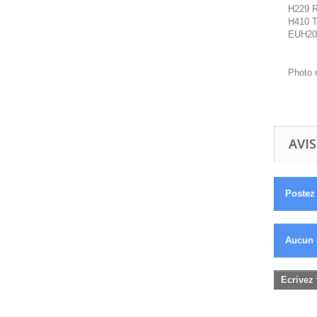
H229 Ré
H410 T
EUH208
Photo 
AVIS
Postez 
Aucun 
Ecrivez 