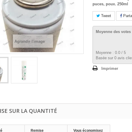
puces, poux. 250ml
Tweet
Parta
Moyenne des votes 
Agrandir l'image
Moyenne :
0.0
/
5
Basée sur
0
avis clie
Imprimer
ISE SUR LA QUANTITÉ
té
Remise
Vous économisez