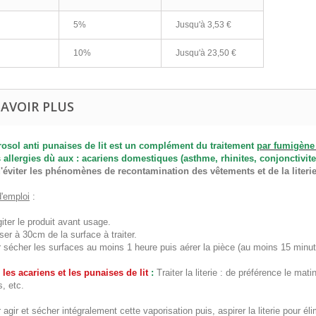
5%
Jusqu'à
3,53 €
10%
Jusqu'à
23,50 €
SAVOIR PLUS
rosol anti punaises de lit est un complément du traitement
par fumigène 
s allergies dù aux : acariens domestiques (asthme, rhinites, conjonctivite
d'éviter les phénomènes de
recontamination des vêtements et de la liter
'emploi
:
iter le produit avant usage.
ser à 30cm de la surface à traiter.
r sécher les surfaces au moins 1 heure puis aérer la pièce (au moins 15 minu
 les acariens et les punaises de lit
:
Traiter la literie : de préférence le ma
s, etc.
 agir et sécher intégralement cette vaporisation puis, aspirer la literie pour éli