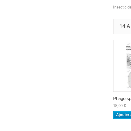
Insecticid
14 
Phago spr
18,90 €
Ajouter 