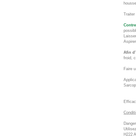
housse
Traiter
Contre
possibl
Laisser
Aspirer
Afin d'
froid, 
Faire u
Applica
S
arcop
Efficac
Condit
Danger
Utilise
H222 A