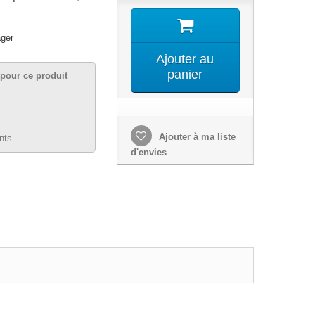
ger
Ajouter au
panier
pour ce produit
Ajouter à ma liste
nts.
d'envies