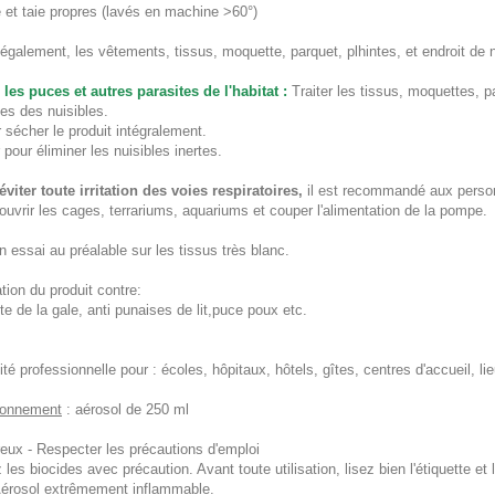
 et taie propres (lavés en machine >60°)
 également, les vêtements, tissus, moquette, parquet, plhintes, et endroit de 
 les puces et autres parasites
de l'habitat :
Traiter les tissus, moquettes, p
es des nuisibles.
 sécher le produit intégralement.
 pour éliminer les nuisibles inertes.
éviter toute irritation des voies respiratoires,
il est recommandé aux personn
couvrir les cages, terrariums, aquariums et couper l'alimentation de la pompe.
n essai au préalable sur les tissus très blanc.
tion
du produit contre:
te de la gale, anti punaises de lit,puce poux etc.
ité professionnelle pour : écoles, hôpitaux, hôtels, gîtes, centres d'accueil, l
ionnement
: aérosol de 250 ml
eux - Respecter les précautions d'emploi
z les biocides avec précaution. Avant toute utilisation, lisez bien l'étiquette e
érosol extrêmement inflammable.