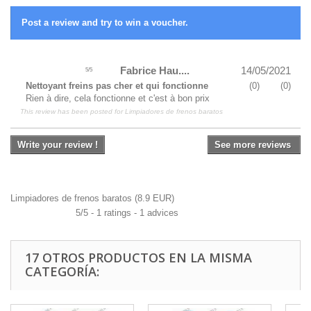
Post a review and try to win a voucher.
Fabrice Hau....
14/05/2021
5
/
5
Nettoyant freins pas cher et qui fonctionne
(
0
)
(
0
)
Rien à dire, cela fonctionne et c'est à bon prix
This review has been posted for
Limpiadores de frenos baratos
Write your review !
See more reviews
Limpiadores de frenos baratos
(
8.9
EUR
)
5
/
5
-
1
ratings -
1
advices
17 OTROS PRODUCTOS EN LA MISMA
CATEGORÍA: