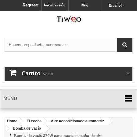
Regreso
Iniciar sesión
Blog
Español
Carrito
vacío
MENU
Home
El coche
Aire acondicionado automotriz
Bomba de vacío
Bomba de vacío 370W para acondicionador de aire