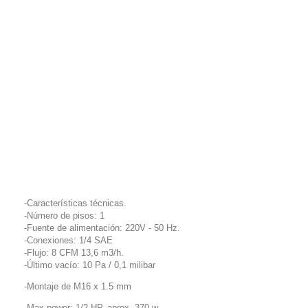
-Características técnicas.
-Número de pisos: 1
-Fuente de alimentación: 220V - 50 Hz.
-Conexiones: 1/4 SAE
-Flujo: 8 CFM 13,6 m3/h.
-Último vacío: 10 Pa / 0,1 milibar
-Montaje de M16 x 1.5 mm
-Max power: 1/2 HP, aprox. 370 w.