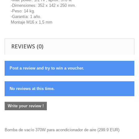
-Dimensiones: 352 x 142 x 250 mm.
-Peso: 14 kg.
-Garantía: 1 año.
Montaje M16 x 1,5 mm
REVIEWS (0)
Post a review and try to win a voucher.
No reviews at this time.
Write your review !
Bomba de vacío 370W para acondicionador de aire
(
299.9
EUR
)