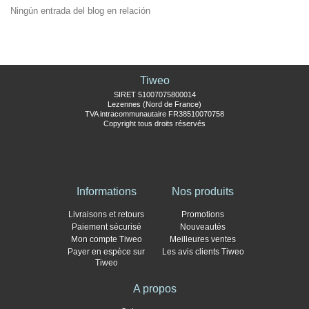
Ningún entrada del blog en relación
Tiweo
SIRET 51007075800014
Lezennes (Nord de France)
TVA intracommunautaire FR38510070758
Copyright tous droits réservés
Informations
Nos produits
Livraisons et retours
Promotions
Paiement sécurisé
Nouveautés
Mon compte Tiweo
Meilleures ventes
Payer en espèce sur
Les avis clients Tiweo
Tiweo
A propos