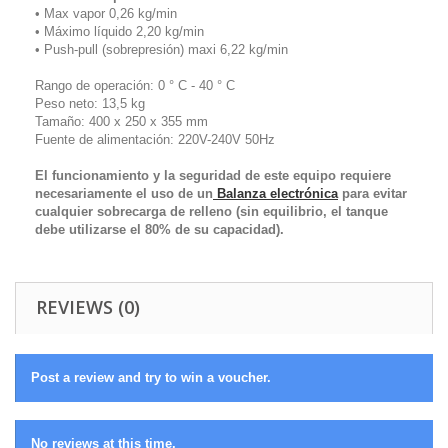
• Max vapor 0,26 kg/min
• Máximo líquido 2,20 kg/min
• Push-pull (sobrepresión) maxi 6,22 kg/min
Rango de operación: 0 ° C - 40 ° C
Peso neto: 13,5 kg
Tamaño: 400 x 250 x 355 mm
Fuente de alimentación: 220V-240V 50Hz
El funcionamiento y la seguridad de este equipo requiere
necesariamente el uso de un
Balanza electrónica
para evitar
cualquier sobrecarga de relleno (sin equilibrio, el tanque
debe utilizarse el 80% de su capacidad).
REVIEWS (0)
Post a review and try to win a voucher.
No reviews at this time.