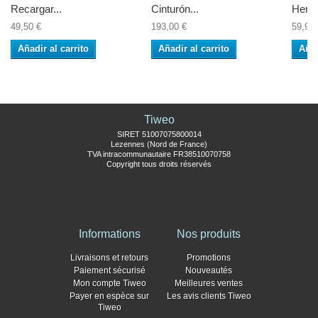
Recargar...
Cinturón...
Herra
49,50 €
193,00 €
59,90 
Añadir al carrito
Añadir al carrito
Añad
Tiweo
SIRET 51007075800014
Lezennes (Nord de France)
TVA intracommunautaire FR38510070758
Copyright tous droits réservés
Informations
Nos produits
Livraisons et retours
Promotions
Paiement sécurisé
Nouveautés
Mon compte Tiweo
Meilleures ventes
Payer en espèce sur
Les avis clients Tiweo
Tiweo