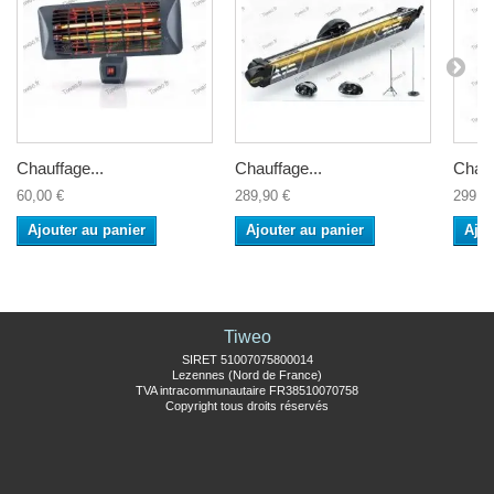
Chauffage...
Chauffage...
Chauf
60,00 €
289,90 €
299,9
Ajouter au panier
Ajouter au panier
Ajou
Tiweo
SIRET 51007075800014
Lezennes (Nord de France)
TVA intracommunautaire FR38510070758
Copyright tous droits réservés