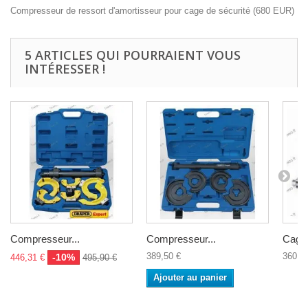
Compresseur de ressort d'amortisseur pour cage de sécurité
(
680
EUR
)
5 ARTICLES QUI POURRAIENT VOUS
INTÉRESSER !
Compresseur...
Compresseur...
Cage 
389,50 €
360,0
-10%
446,31 €
495,90 €
Ajouter au panier