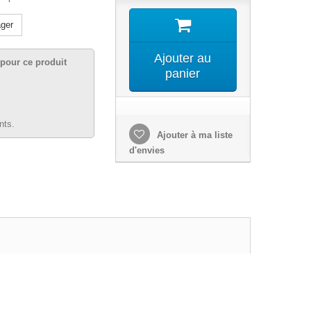
ger
Ajouter au
pour ce produit
panier
nts.
Ajouter à ma liste
d'envies