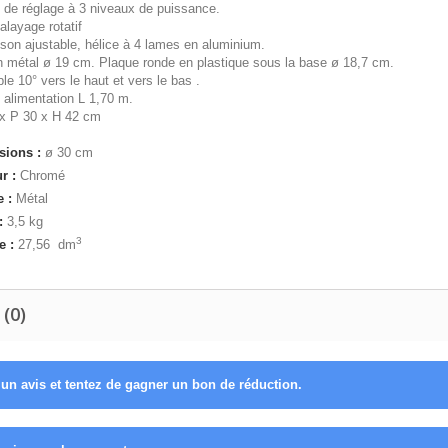
 de réglage à 3 niveaux de puissance.
layage rotatif
ison ajustable, hélice à 4 lames en aluminium.
n métal ø 19 cm. Plaque ronde en plastique sous la base ø 18,7 cm.
ble 10° vers le haut et vers le bas .
 alimentation L 1,70 m.
 x P 30 x H 42 cm
ions :
ø 30 cm
r :
Chromé
e :
Métal
:
3,5
kg
3
e :
27,56
dm
 (0)
un avis et tentez de gagner un bon de réduction.