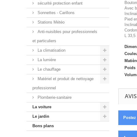
Bouton
sécurité protection enfant
Avec ba
Sonnettes - Carillons
Inclina
Pied e
Stations Météo
Inclina
Cordon
Anti-nuisibles pour professionnels
L 33,5
et particuliers
Dimens
La climatisation
Couleu
La lumière
Matièr
Poids 
Le chauffage
Volum
Matériel et produit de nettoyage
professionnel
AVIS
Plomberie-sanitaire
La voiture
Le jardin
Postez 
Bons plans