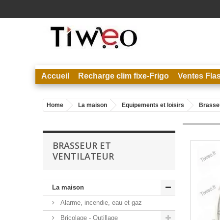
Accueil
Recharge clim fixe-Frigo
Ventes Fla
Home
La maison
Equipements et loisirs
Brasseu
BRASSEUR ET
VENTILATEUR
La maison
Alarme, incendie, eau et gaz
Bricolage - Outillage