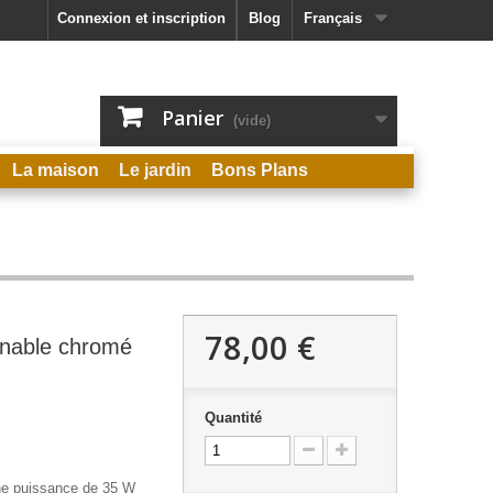
Connexion et inscription
Blog
Français
Panier
(vide)
La maison
Le jardin
Bons Plans
78,00 €
linable chromé
Quantité
une puissance de 35 W