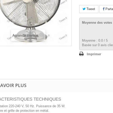
Tweet
Parta
Moyenne des votes 
Agrandir l'image
Moyenne :
0.0
/
5
Basée sur
0
avis clie
Imprimer
SAVOIR PLUS
ACTERISTIQUES TECHNIQUES
tation 220-240 V, 50 Hz. Puissance de 35 W.
re et grille de protection en métal.