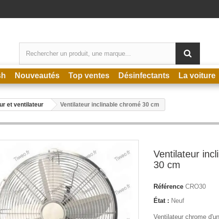
sh
Nouveautés
Top ventes
Désinfectants
La voiture
r et ventilateur
Ventilateur inclinable chromé 30 cm
Ventilateur inc
30 cm
Référence
CRO30
État :
Neuf
Ventilateur chrome d'