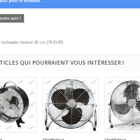
avis pour le moment.
votre avis !
r inclinable chromé 30 cm
(
78
EUR
)
RTICLES QUI POURRAIENT VOUS INTÉRESSER !
r...
Ventilateur...
Ventilateur...