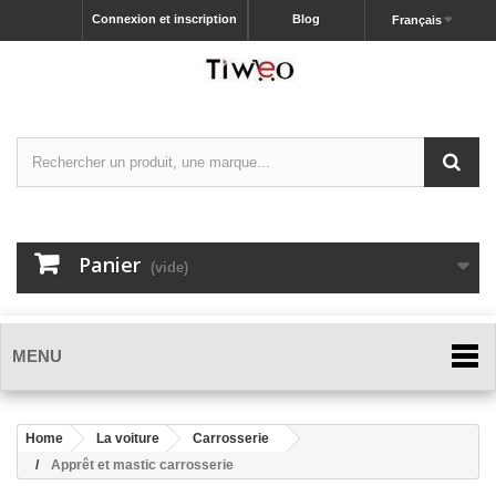
Connexion et inscription
Blog
Français
Panier
(vide)
MENU
Home
La voiture
Carrosserie
Apprêt et mastic carrosserie