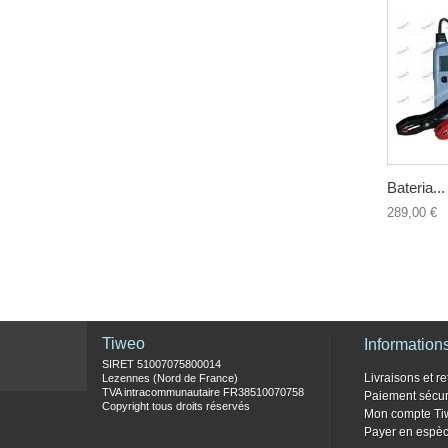
Bateria...
289,00 €
Tiweo
Information
SIRET 51007075800014
Livraisons et re
Lezennes (Nord de France)
TVA intracommunautaire FR38510070758
Paiement sécur
Copyright tous droits réservés
Mon compte Ti
Payer en espèc