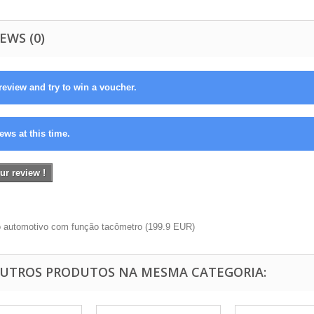
EWS (0)
review and try to win a voucher.
ews at this time.
ur review !
o automotivo com função tacômetro
(
199.9
EUR
)
OUTROS PRODUTOS NA MESMA CATEGORIA: