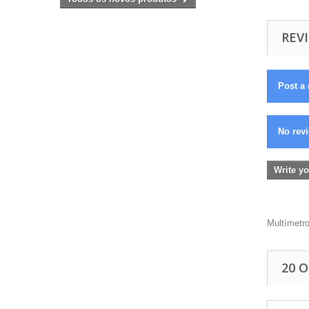
REVI
Post a 
No revi
Write yo
Multímetr
20 