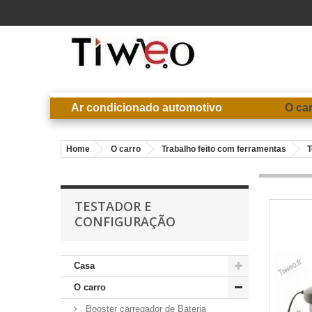
Ar condicionado automotivo
O ca
Home
O carro
Trabalho feito com ferramentas
T
TESTADOR E
CONFIGURAÇÃO
Casa
O carro
Booster carregador de Bateria