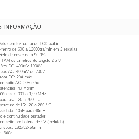
S INFORMAÇÃO
pts com luz de fundo LCD exibir
metro de 600 a 12000trs/min em 2 escalas
ciclo de dever de a 90,9%
TAM os cilindros de ângulo 2 a 8
sões DC: 400mV 1000V
sões AC: 400mV de 700V
ente DC: 20A máx
mentação AC: 20A máx
istências: 40 Mohm
üência: 0,001 a 9,99 MHz
eratura: -20 a 760 ° C
eratura de IR: -20 a 280 ° C
acidade: 40nF para 40mF
o e continuidade testador
entação por bateria de 9V (incluída)
ensões: 182x82x55mm
o: 360g