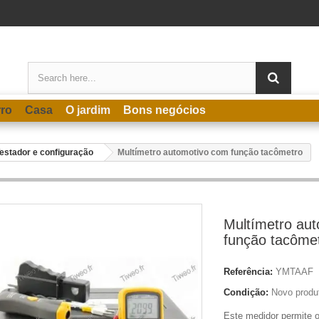
rro
Casa
O jardim
Bons negócios
estador e configuração
Multímetro automotivo com função tacômetro
Multímetro au
função tacôme
Referência:
YMTAAF
Condição:
Novo produ
Este medidor permite 