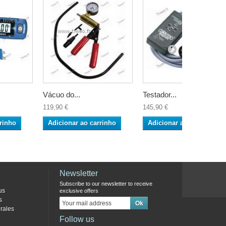
Vácuo do...
Testador...
119,90 €
145,90 €
rinho
Adicionar ao carrinho
Adicionar ao carrinho
Newsletter
Subscribe to our newsletter to receive
us
exclusive offers
s
rales
Follow us