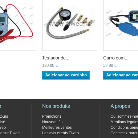
Testador de...
Carro com...
120,00 €
39,90 €
Adicionar ao carrinho
Adicionar ao car
s
Nos produits
A propos
tours
Promotions
Qui sommes-no
isé
Nouveautés
Mentions légale
weo
Meilleures ventes
Conditions géné
e sur Tiweo
Les avis clients Tiweo
Contactez-nous