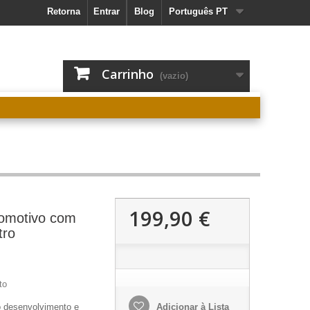
Retorna
Entrar
Blog
Português PT
Carrinho
(vazio)
199,90 €
tomotivo com
tro
to
o desenvolvimento e
Adicionar à Lista