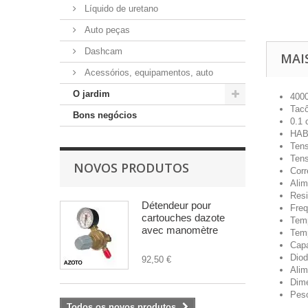
Líquido de uretano
Auto peças
Dashcam
MAI
Acessórios, equipamentos, auto
O jardim
4000
Tacô
Bons negócios
0.1 
HABI
Ten
Ten
NOVOS PRODUTOS
Corr
Ali
Res
Détendeur pour
Freq
cartouches dazote
Temp
avec manomètre
Temp
Cap
Diod
92,50 €
Alim
Dim
Pes
Todos os novos produtos