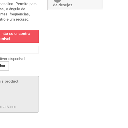
gasolina. Permite para
de desejos
as, o ângulo de
ntes, freqüências,
tro é um recurso.
á não se encontra
onível
tiver disponível
lhar
his product
s advices.