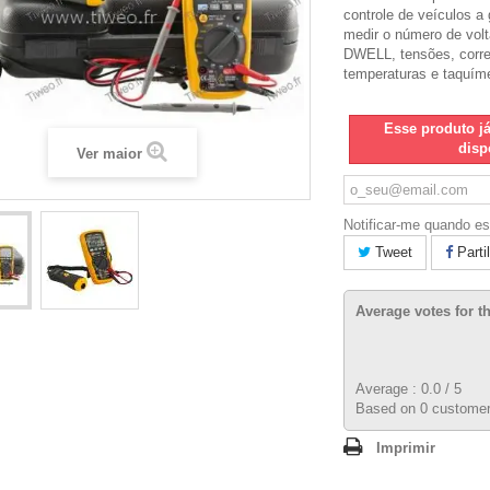
controle de veículos a 
medir o número de volt
DWELL, tensões, corre
temperaturas e taquíme
Esse produto j
disp
Ver maior
Notificar-me quando es
Tweet
Parti
Average votes for t
Average :
0.0
/
5
Based on
0
customer
Imprimir