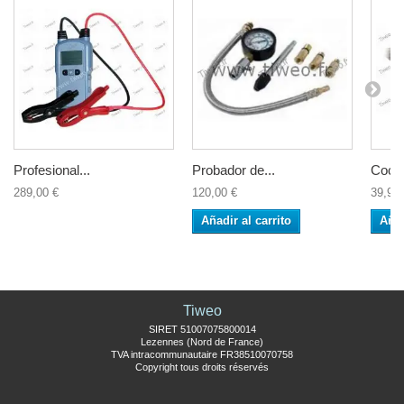
Profesional...
Probador de...
Coche
289,00 €
120,00 €
39,90 
Añadir al carrito
Añad
Tiweo
SIRET 51007075800014
Lezennes (Nord de France)
TVA intracommunautaire FR38510070758
Copyright tous droits réservés