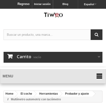
Regreso
Iniciar sesión
Blog
Español
Carrito
vacío
MENU
Home
El coche
Herramientas
Probador y ajuste
Multímetro automotriz con tacómetro