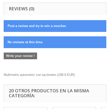
REVIEWS (0)
Post a review and try to win a voucher.
No reviews at this time.
Write your review !
Multímetro automotriz con tacómetro
(
199.9
EUR
)
20 OTROS PRODUCTOS EN LA MISMA
CATEGORÍA: