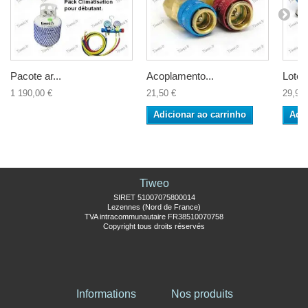
Pacote ar...
Acoplamento...
Lote r
1 190,00 €
21,50 €
29,90 
Adicionar ao carrinho
Adic
Tiweo
SIRET 51007075800014
Lezennes (Nord de France)
TVA intracommunautaire FR38510070758
Copyright tous droits réservés
Informations
Nos produits