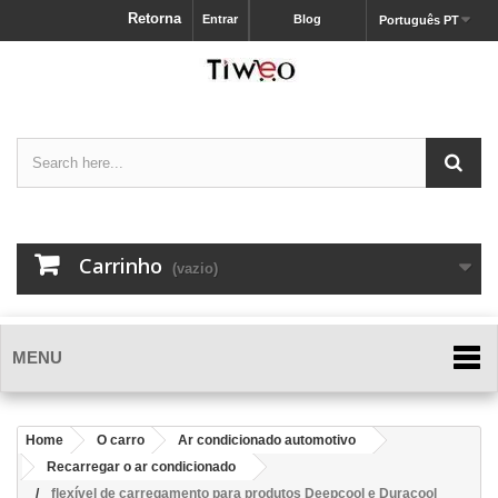
Retorna
Entrar
Blog
Português PT
Carrinho
(vazio)
MENU
Home
O carro
Ar condicionado automotivo
Recarregar o ar condicionado
flexível de carregamento para produtos Deepcool e Duracool