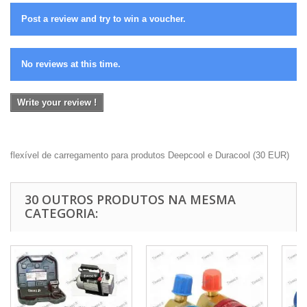
Post a review and try to win a voucher.
No reviews at this time.
Write your review !
flexível de carregamento para produtos Deepcool e Duracool
(
30
EUR
)
30 OUTROS PRODUTOS NA MESMA
CATEGORIA: