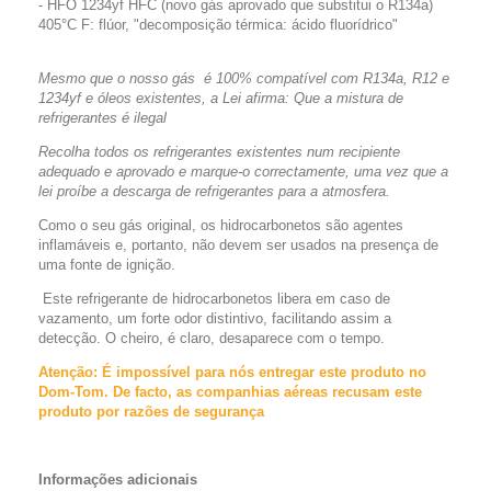
-
HFO 1234yf HFC
(novo gás aprovado que substitui o R134a)
405°C F: flúor, "decomposição térmica: ácido fluorídrico"
Mesmo que o nosso gás
é 100% compatível com R134a, R12 e
1234yf e óleos existentes, a Lei afirma: Que a mistura de
refrigerantes é ilegal
Recolha todos os refrigerantes existentes num recipiente
adequado e aprovado e marque-o correctamente, uma vez que a
lei proíbe a descarga de refrigerantes para a atmosfera.
Como o seu gás original, os hidrocarbonetos são agentes
inflamáveis e, portanto, não devem ser usados na presença de
uma fonte de ignição.
Este refrigerante de hidrocarbonetos libera em caso de
vazamento, um forte odor distintivo, facilitando assim a
detecção. O cheiro, é claro, desaparece com o tempo.
Atenção: É impossível para nós entregar este produto no
Dom-Tom. De facto, as companhias aéreas recusam este
produto por razões de segurança
Informações adicionais