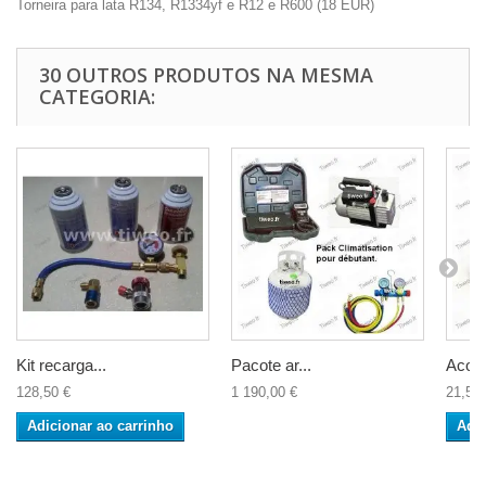
Torneira para lata R134, R1334yf e R12 e R600
(
18
EUR
)
30 OUTROS PRODUTOS NA MESMA
CATEGORIA:
Kit recarga...
Pacote ar...
Acopl
128,50 €
1 190,00 €
21,50 
Adicionar ao carrinho
Adic