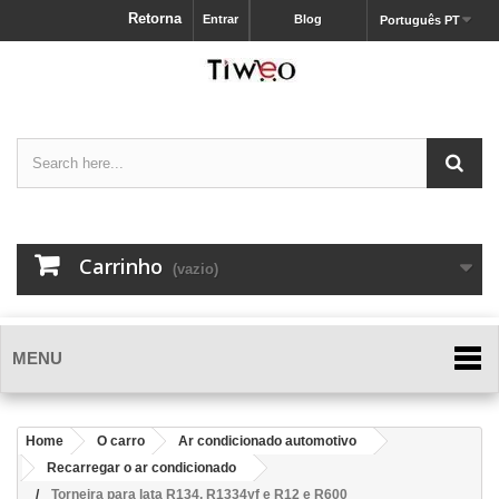
Retorna
Entrar
Blog
Português PT
Carrinho
(vazio)
MENU
Home
O carro
Ar condicionado automotivo
Recarregar o ar condicionado
Torneira para lata R134, R1334yf e R12 e R600