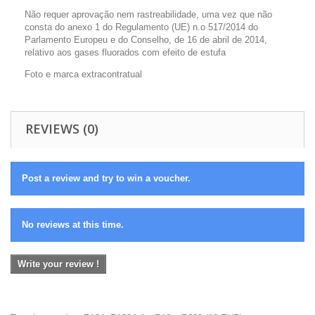
Não requer aprovação nem rastreabilidade, uma vez que não
consta do anexo 1 do Regulamento (UE) n.o 517/2014 do
Parlamento Europeu e do Conselho, de 16 de abril de 2014,
relativo aos gases fluorados com efeito de estufa
Foto e marca extracontratual
REVIEWS (0)
Post a review and try to win a voucher.
No reviews at this time.
Write your review !