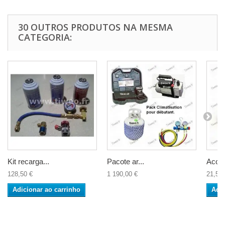
30 OUTROS PRODUTOS NA MESMA
CATEGORIA:
Kit recarga...
Pacote ar...
Acopl
128,50 €
1 190,00 €
21,50 
Adicionar ao carrinho
Adic