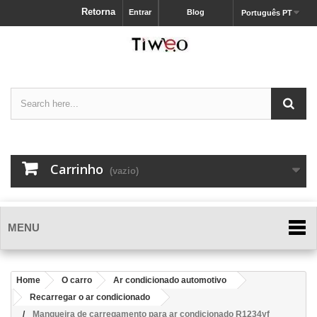
Retorna
Entrar
Blog
Português PT
Carrinho
(vazio)
MENU
Home
O carro
Ar condicionado automotivo
Recarregar o ar condicionado
Mangueira de carregamento para ar condicionado R1234yf