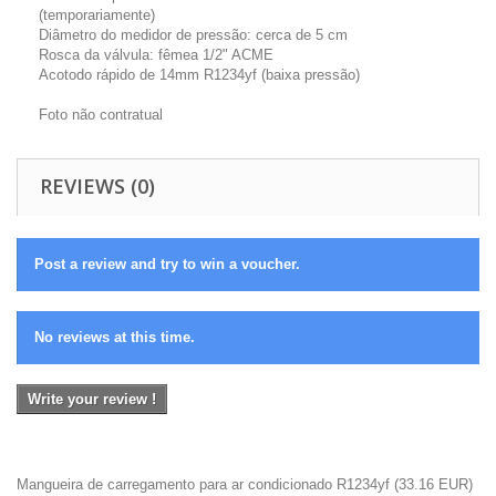
(temporariamente)
Diâmetro do medidor de pressão: cerca de 5 cm
Rosca da válvula: fêmea 1/2" ACME
Acotodo rápido de 14mm R1234yf (baixa pressão)
Foto não contratual
REVIEWS (0)
Post a review and try to win a voucher.
No reviews at this time.
Write your review !
Mangueira de carregamento para ar condicionado R1234yf
(
33.16
EUR
)