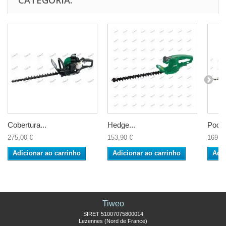
CATEGORIA:
Cobertura...
Hedge...
Poder
275,00 €
153,90 €
169,9
Adicionar ao carrinho
Adicionar ao carrinho
Adic
Tiweo
SIRET 51007075800014
Lezennes (Nord de France)