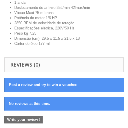
1 andar
Deslocamento do ar livre 35L/min 42lmax/min
Vácuo Maxi 75 mícrons
Potência do motor 1/6 HP
2850 RPM de velocidade de rotação
Especificações elétrica, 220V/50 Hz
Peso kg 7,25
Dimensão (cm): 29,5 x 11,5 x 21,5 x 18
Cárter de óleo 177 ml
REVIEWS (0)
Post a review and try to win a voucher.
No reviews at this time.
Write your review !