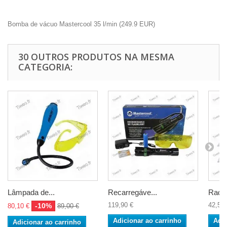
Bomba de vácuo Mastercool 35 l/min
(
249.9
EUR
)
30 OUTROS PRODUTOS NA MESMA
CATEGORIA:
Lâmpada de...
Recarregáve...
Radiad
119,90 €
42,50 
-10%
80,10 €
89,00 €
Adicionar ao carrinho
Adic
Adicionar ao carrinho