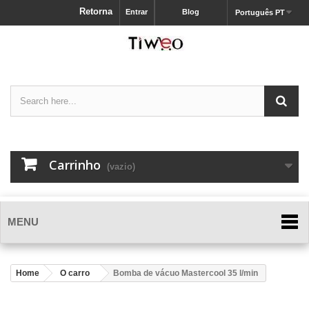
Retorna
Entrar
Blog
Português PT
Carrinho
(vazio)
MENU
Home
O carro
Bomba de vácuo Mastercool 35 l/min